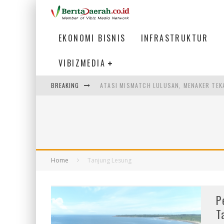
EKONOMI BISNIS
INFRASTRUKTUR
VIBIZMEDIA
BREAKING
ATASI MISMATCH LULUSAN, MENAKER TEK
PEMERINTAH DAERAH PERLU PERCEPAT IN
LOGO BARU BANK BANTEN CERMINKAN KEP
WAGUB NYANYANG: FASILITAS OLAHRAGA
Home
Tanjung Lesung
P
T