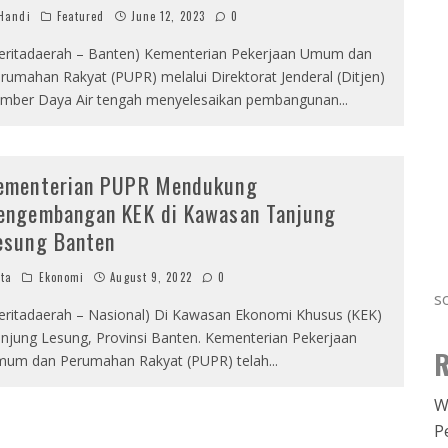
Handi
Featured
June 12, 2023
0
eritadaerah – Banten) Kementerian Pekerjaan Umum dan
rumahan Rakyat (PUPR) melalui Direktorat Jenderal (Ditjen)
mber Daya Air tengah menyelesaikan pembangunan
...
ementerian PUPR Mendukung
engembangan KEK di Kawasan Tanjung
esung Banten
ta
Ekonomi
August 9, 2022
0
s
eritadaerah – Nasional) Di Kawasan Ekonomi Khusus (KEK)
njung Lesung, Provinsi Banten. Kementerian Pekerjaan
R
um dan Perumahan Rakyat (PUPR) telah
...
W
P