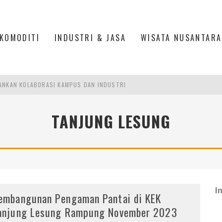
KOMODITI
INDUSTRI & JASA
WISATA NUSANTARA
ANKAN KOLABORASI KAMPUS DAN INDUSTRI
DUSTRIALISASI, MANUFAKTUR TUMBUH LAMPAUI EKONOMI NASIONAL
TANJUNG LESUNG
ERCAYAAN, SEMANGAT, DAN HARAPAN BESAR
 MODERN PERKUAT SPORT TOURISM BATAM
I
embangunan Pengaman Pantai di KEK
anjung Lesung Rampung November 2023