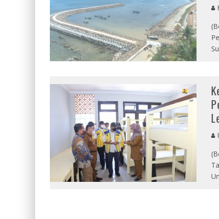
(B
Pe
Su
K
P
L
I
(B
Ta
Um