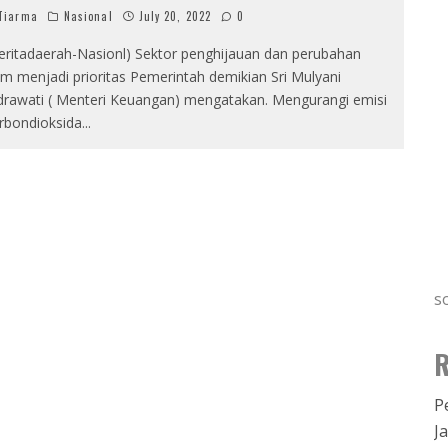
Tiarma
Nasional
July 20, 2022
0
eritadaerah-Nasionl) Sektor penghijauan dan perubahan
lim menjadi prioritas Pemerintah demikian Sri Mulyani
drawati ( Menteri Keuangan) mengatakan. Mengurangi emisi
rbondioksida
...
s
R
P
J