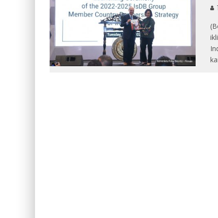
(B
ik
In
ka