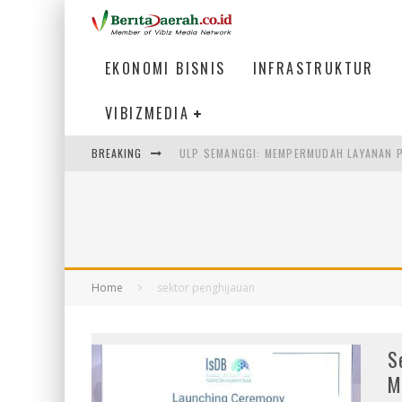
EKONOMI BISNIS
INFRASTRUKTUR
VIBIZMEDIA
BREAKING
ULP SEMANGGI: MEMPERMUDAH LAYANAN P
BAKMI PANGSIT AYAM, KULINER LEGENDAR
KETIKA INSTITUSI MENENTUKAN MASA DE
PERTUNJUKAN AIR MANCUR SPEKTAKULER 
Home
sektor penghijauan
S
M