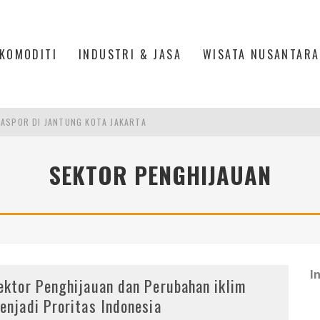
KOMODITI
INDUSTRI & JASA
WISATA NUSANTARA
ASPOR DI JANTUNG KOTA JAKARTA
IS DI PASAR BARU JAKARTA
SEKTOR PENGHIJAUAN
PAN INDONESIA
DI PIK 2, JAKARTA UTARA
I
ektor Penghijauan dan Perubahan iklim
enjadi Proritas Indonesia