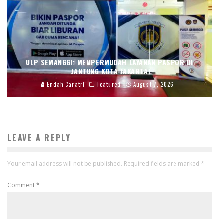
ULP SEMANGGI: MEMPERMUDAH LAYANAN PASPOR DI
JANTUNG KOTA JAKARTA
Endah Caratri
Featured
August 7, 2026
LEAVE A REPLY
Your email address will not be published.
Required fields are marked
*
Comment
*