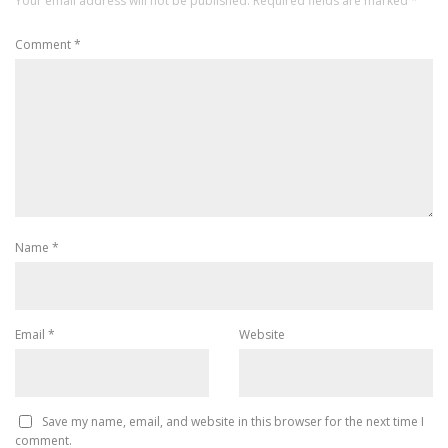
Your email address will not be published.
Required fields are marked
*
Comment
*
Name
*
Email
*
Website
Save my name, email, and website in this browser for the next time I
comment.