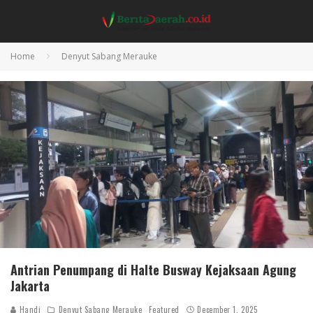
Home
Denyut Sabang Merauke
Antrian Penumpang di Halte Busway Kejaksaan Agung
Jakarta
Handi
Denyut Sabang Merauke
Featured
December 1, 2025