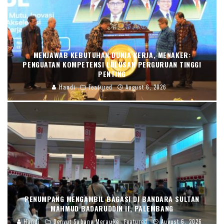
MENJAWAB KEBUTUHAN DUNIA KERJA, MENAKER:
PENGUATAN KOMPETENSI LULUSAN PERGURUAN TINGGI
PENTING
Handi
Featured
August 6, 2026
PENUMPANG MENGAMBIL BAGASI DI BANDARA SULTAN
MAHMUD BADARUDDIN II, PALEMBANG
Handi
Denyut Sabang Merauke
Featured
August 6, 2026