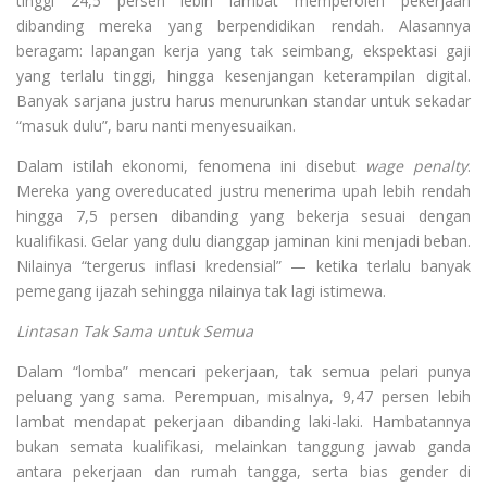
tinggi 24,5 persen lebih lambat memperoleh pekerjaan
dibanding mereka yang berpendidikan rendah. Alasannya
beragam: lapangan kerja yang tak seimbang, ekspektasi gaji
yang terlalu tinggi, hingga kesenjangan keterampilan digital.
Banyak sarjana justru harus menurunkan standar untuk sekadar
“masuk dulu”, baru nanti menyesuaikan.
Dalam istilah ekonomi, fenomena ini disebut
wage penalty
.
Mereka yang overeducated justru menerima upah lebih rendah
hingga 7,5 persen dibanding yang bekerja sesuai dengan
kualifikasi. Gelar yang dulu dianggap jaminan kini menjadi beban.
Nilainya “tergerus inflasi kredensial” — ketika terlalu banyak
pemegang ijazah sehingga nilainya tak lagi istimewa.
Lintasan Tak Sama untuk Semua
Dalam “lomba” mencari pekerjaan, tak semua pelari punya
peluang yang sama. Perempuan, misalnya, 9,47 persen lebih
lambat mendapat pekerjaan dibanding laki-laki. Hambatannya
bukan semata kualifikasi, melainkan tanggung jawab ganda
antara pekerjaan dan rumah tangga, serta bias gender di