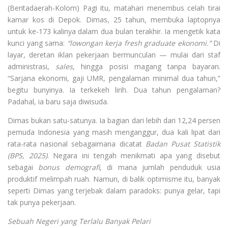
(Beritadaerah-Kolom) Pagi itu, matahari menembus celah tirai
kamar kos di Depok. Dimas, 25 tahun, membuka laptopnya
untuk ke-173 kalinya dalam dua bulan terakhir. Ia mengetik kata
kunci yang sama:
“lowongan kerja fresh graduate ekonomi.”
Di
layar, deretan iklan pekerjaan bermunculan — mulai dari staf
administrasi,
sales
, hingga posisi magang tanpa bayaran.
“Sarjana ekonomi, gaji UMR, pengalaman minimal dua tahun,”
begitu bunyinya. Ia terkekeh lirih. Dua tahun pengalaman?
Padahal, ia baru saja diwisuda.
Dimas bukan satu-satunya. Ia bagian dari lebih dari 12,24 persen
pemuda Indonesia yang masih menganggur, dua kali lipat dari
rata-rata nasional sebagaimana dicatat
Badan Pusat Statistik
(BPS, 2025)
. Negara ini tengah menikmati apa yang disebut
sebagai
bonus demografi
, di mana jumlah penduduk usia
produktif melimpah ruah. Namun, di balik optimisme itu, banyak
seperti Dimas yang terjebak dalam paradoks: punya gelar, tapi
tak punya pekerjaan.
Sebuah Negeri yang Terlalu Banyak Pelari