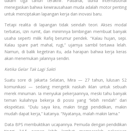
dalam tiga tahun terakhir. Padahal, dunia internasional
menegaskan bahwa kewirausahaan muda adalah motor penting
untuk menciptakan lapangan kerja dan inovasi baru.
Tetapi realita di lapangan tidak seindah teori. Akses modal
terbatas, izin rumit, dan minimnya bimbingan membuat banyak
usaha seperti milik Rafiq berumur pendek. “Kalau hujan, sepi.
Kalau spare part mahal, rugi,” ujarnya sambil tertawa lelah.
Namun, di balik kegetiran itu, ada harapan bahwa kerja keras
akan menemukan jalannya sendiri.
Ketika Gelar Tak Lagi Sakti
Suatu sore di Jakarta Selatan, Mira — 27 tahun, lulusan S2
komunikasi — sedang mengetik naskah iklan untuk sebuah
merek minuman. Ia menyukai pekerjaannya, meski tahu banyak
teman kuliahnya bekerja di posisi yang “lebih rendah” dari
ekspektasi. “Dulu saya kira, makin tinggi pendidikan, makin
mudah dapat kerja,” katanya. “Nyatanya, malah makin lama.”
Data BPS membuktikan ucapannya. Pemuda dengan pendidikan