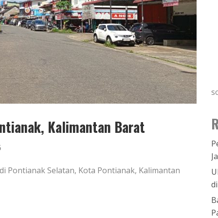
s
R
ntianak, Kalimantan Barat
P
5
J
di Pontianak Selatan, Kota Pontianak, Kalimantan
U
d
B
P