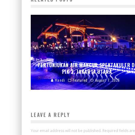
PERTUNJUKAN AIR MANCUR SPEKTAKULER D
PIK 2, JAKARTA UTARA
Handi
Featured
August 7, 2026
LEAVE A REPLY
Your email address will not be published.
Required fields a