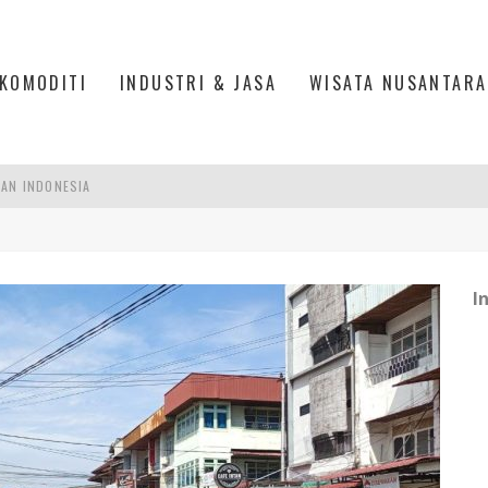
KOMODITI
INDUSTRI & JASA
WISATA NUSANTARA
PAN INDONESIA
DI PIK 2, JAKARTA UTARA
ASPOR DI JANTUNG KOTA JAKARTA
IS DI PASAR BARU JAKARTA
I