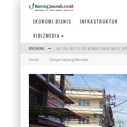
EKONOMI BISNIS
INFRASTRUKTUR
VIBIZMEDIA
KETIKA INSTITUSI MENENTUKAN MASA DE
BREAKING
PERTUNJUKAN AIR MANCUR SPEKTAKULER 
Home
Denyut Sabang Merauke
ULP SEMANGGI: MEMPERMUDAH LAYANAN P
BAKMI PANGSIT AYAM, KULINER LEGENDAR