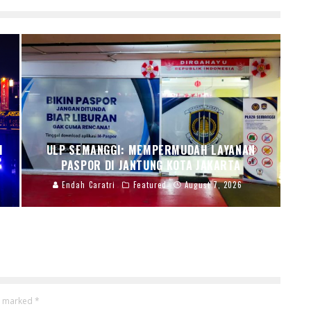
I
ULP SEMANGGI: MEMPERMUDAH LAYANAN
PASPOR DI JANTUNG KOTA JAKARTA
Endah Caratri
Featured
August 7, 2026
re marked
*