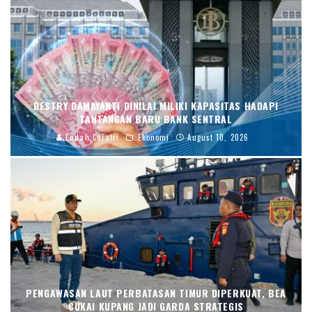
DESTRY DAMAYANTI DINILAI MILIKI KAPASITAS HADAPI
TANTANGAN BARU BANK SENTRAL
Endah Caratri
Ekonomi
August 10, 2026
PENGAWASAN LAUT PERBATASAN TIMUR DIPERKUAT, BEA
CUKAI KUPANG JADI GARDA STRATEGIS