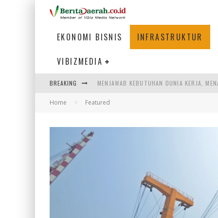
EKONOMI BISNIS
INFRASTRUKTUR
VIBIZMEDIA
BREAKING
MENJAWAB KEBUTUHAN DUNIA KERJA, MEN
Home
Featured
PENUMPANG MENGAMBIL BAGASI DI BANDA
HADAPI DINAMIKA DUNIA KERJA, KEMNAKE
SUMATERA SEBAGAI MOTOR UTAMA INDUS