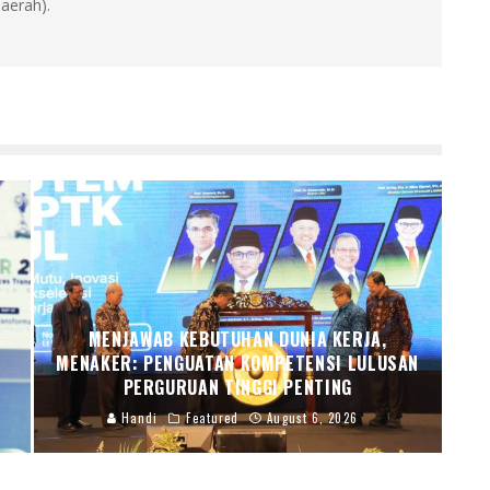
aerah).
MENJAWAB KEBUTUHAN DUNIA KERJA,
R
MENAKER: PENGUATAN KOMPETENSI LULUSAN
PERGURUAN TINGGI PENTING
Handi
Featured
August 6, 2026