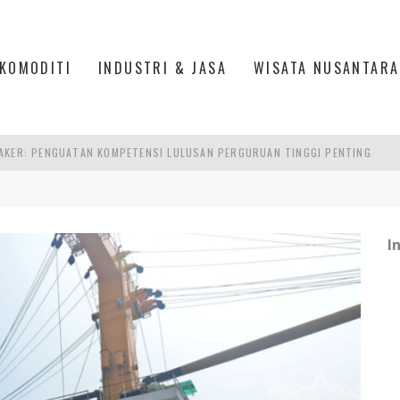
KOMODITI
INDUSTRI & JASA
WISATA NUSANTARA
AKER: PENGUATAN KOMPETENSI LULUSAN PERGURUAN TINGGI PENTING
RA SULTAN MAHMUD BADARUDDIN II, PALEMBANG
R SESUAIKAN REGULASI KETENAGAKERJAAN
I
TRI KEHUTANAN INDONESIA