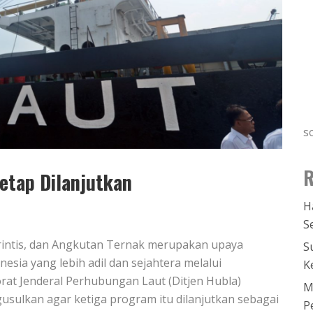
s
R
etap Dilanjutkan
H
S
erintis, dan Angkutan Ternak merupakan upaya
S
sia yang lebih adil dan sejahtera melalui
K
orat Jenderal Perhubungan Laut (Ditjen Hubla)
M
ulkan agar ketiga program itu dilanjutkan sebagai
P