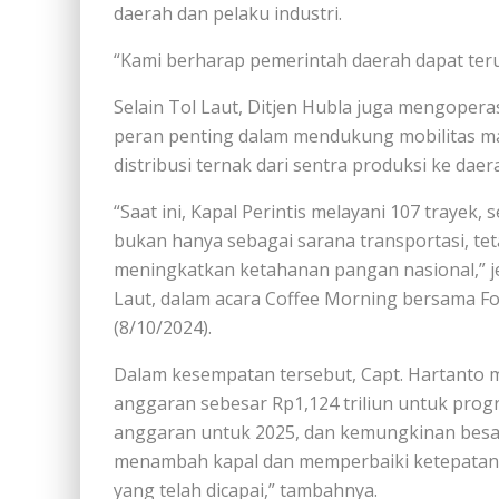
daerah dan pelaku industri.
“Kami berharap pemerintah daerah dapat ter
Selain Tol Laut, Ditjen Hubla juga mengopera
peran penting dalam mendukung mobilitas ma
distribusi ternak dari sentra produksi ke dae
“Saat ini, Kapal Perintis melayani 107 trayek
bukan hanya sebagai sarana transportasi, tet
meningkatkan ketahanan pangan nasional,” jel
Laut, dalam acara Coffee Morning bersama F
(8/10/2024).
Dalam kesempatan tersebut, Capt. Hartanto
anggaran sebesar Rp1,124 triliun untuk pro
anggaran untuk 2025, dan kemungkinan besar 
menambah kapal dan memperbaiki ketepatan
yang telah dicapai,” tambahnya.