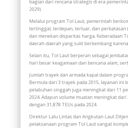
bagian dari rencana strategis di era pemerin
2029).
Melalui program Tol Laut, pemerintah berk
tertinggal, terdepan, terluar, dan perbatas
dan menekan disparitas harga. Keberadaan T
daerah-daerah yang sulit berkembang karena 
Selain itu, Tol Laut berperan sebagai jemba
hari besar keagamaan dan bencana alam, sert
Jumlah trayek dan armada kapal dalam progra
Bermula dari 3 trayek pada 2015, layanan ini
pelabuhan singgah juga meningkat dari 11 p
2024. Adapun volume muatan meningkat dari 
dengan 31,878 TEUs pada 2024.
Direktur Lalu Lintas dan Angkutan Laut Ditje
pelaksanaan program Tol Laut sangat kompl