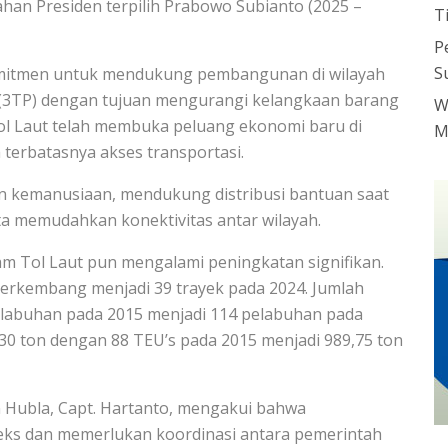
tahan Presiden terpilih Prabowo Subianto (2025 –
T
P
S
omitmen untuk mendukung pembangunan di wilayah
an (3TP) dengan tujuan mengurangi kelangkaan barang
W
ol Laut telah membuka peluang ekonomi baru di
M
terbatasnya akses transportasi.
tan kemanusiaan, mendukung distribusi bantuan saat
a memudahkan konektivitas antar wilayah.
m Tol Laut pun mengalami peningkatan signifikan.
 berkembang menjadi 39 trayek pada 2024. Jumlah
elabuhan pada 2015 menjadi 114 pelabuhan pada
30 ton dengan 88 TEU’s pada 2015 menjadi 989,75 ton
n Hubla, Capt. Hartanto, mengakui bahwa
eks dan memerlukan koordinasi antara pemerintah