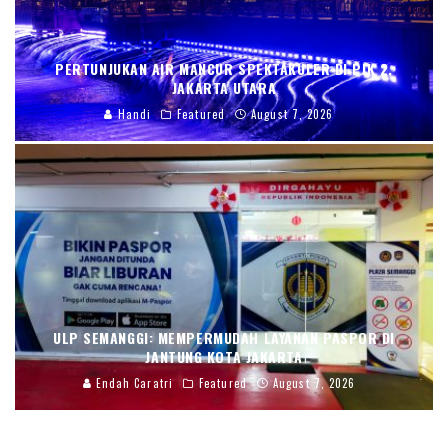
PERTUNJUKAN AIR MANCUR SPEKTAKULER DI PIK 2,
JAKARTA UTARA
Handi
Featured
August 7, 2026
ULP SEMANGGI: MEMPERMUDAH LAYANAN PASPOR DI
JANTUNG KOTA JAKARTA
Endah Caratri
Featured
August 7, 2026