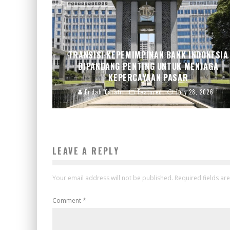
TRANSISI KEPEMIMPINAN BANK INDONESIA
DIPANDANG PENTING UNTUK MENJAGA
KEPERCAYAAN PASAR
Endah Caratri
Featured
July 28, 2026
LEAVE A REPLY
Your email address will not be published.
Required fields a
Comment
*