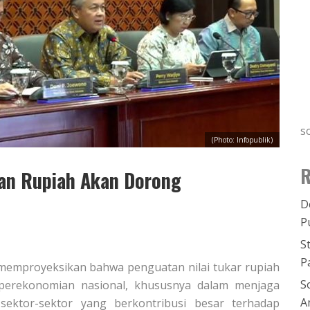
s
(Photo: Infopublik)
R
tan Rupiah Akan Dorong
D
P
S
P
) memproyeksikan bahwa penguatan nilai tukar rupiah
S
perekonomian nasional, khususnya dalam menjaga
A
ektor-sektor yang berkontribusi besar terhadap