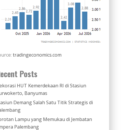
ource:
tradingeconomics.com
ecent Posts
ekorasi HUT Kemerdekaan RI di Stasiun
urwokerto, Banyumas
tasiun Demang Salah Satu Titik Strategis di
alembang
orotan Lampu yang Memukau di Jembatan
mpera Palembang