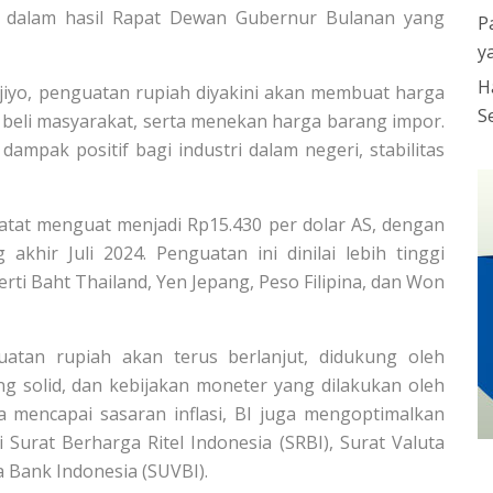
n dalam hasil Rapat Dewan Gubernur Bulanan yang
P
y
H
jiyo, penguatan rupiah diyakini akan membuat harga
S
 beli masyarakat, serta menekan harga barang impor.
dampak positif bagi industri dalam negeri, stabilitas
rcatat menguat menjadi Rp15.430 per dolar AS, dengan
akhir Juli 2024. Penguatan ini dinilai lebih tinggi
rti Baht Thailand, Yen Jepang, Peso Filipina, dan Won
atan rupiah akan terus berlanjut, didukung oleh
g solid, dan kebijakan moneter yang dilakukan oleh
rta mencapai sasaran inflasi, BI juga mengoptimalkan
Surat Berharga Ritel Indonesia (SRBI), Surat Valuta
a Bank Indonesia (SUVBI).