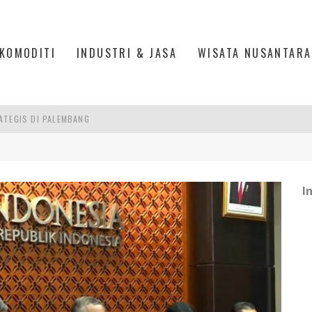
KOMODITI
INDUSTRI & JASA
WISATA NUSANTARA
ATEGIS DI PALEMBANG
ATAN AMPERA PALEMBANG
K EKONOMI YANG BERKELANJUTAN
IUN PURWOKERTO, BANYUMAS
I