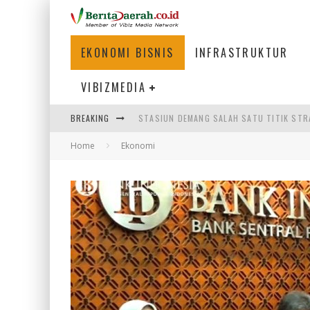
EKONOMI BISNIS
INFRASTRUKTUR
VIBIZMEDIA
STASIUN DEMANG SALAH SATU TITIK STR
BREAKING
SOROTAN LAMPU YANG MEMUKAU DI JEMB
Home
Ekonomi
PARIWISATA INDONESIA 2026: PENGGERA
DEKORASI HUT KEMERDEKAAN RI DI STAS