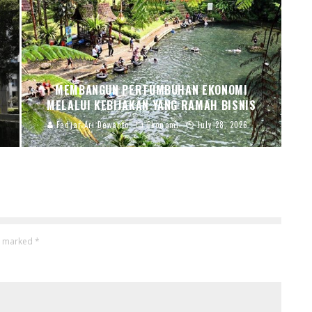
MEMBANGUN PERTUMBUHAN EKONOMI
MELALUI KEBIJAKAN YANG RAMAH BISNIS
Fadjar Ari Dewanto
Ekonomi
July 28, 2026
re marked
*