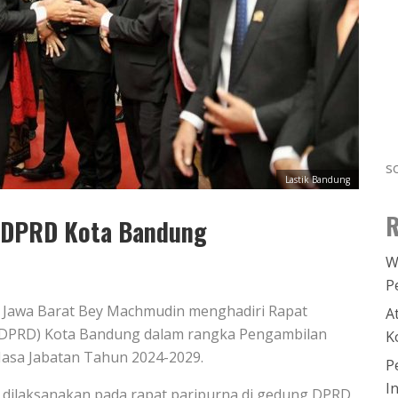
s
Lastik Bandung
R
i DPRD Kota Bandung
W
P
 Jawa Barat Bey Machmudin menghadiri Rapat
A
(DPRD) Kota Bandung dalam rangka Pengambilan
K
asa Jabatan Tahun 2024-2029.
P
I
t dilaksanakan pada rapat paripurna di gedung DPRD