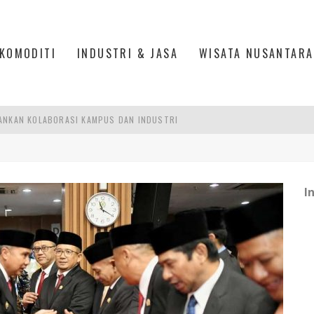
KOMODITI
INDUSTRI & JASA
WISATA NUSANTARA
ANKAN KOLABORASI KAMPUS DAN INDUSTRI
DUSTRIALISASI, MANUFAKTUR TUMBUH LAMPAUI EKONOMI NASIONAL
ERCAYAAN, SEMANGAT, DAN HARAPAN BESAR
I
 MODERN PERKUAT SPORT TOURISM BATAM