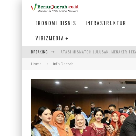
EKONOMI BISNIS
INFRASTRUKTUR
VIBIZMEDIA
BREAKING
ATASI MISMATCH LULUSAN, MENAKER TEK
Home
Info Daerah
PEMERINTAH DAERAH PERLU PERCEPAT IN
LOGO BARU BANK BANTEN CERMINKAN KEP
WAGUB NYANYANG: FASILITAS OLAHRAGA