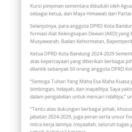
Kursi pimpinan sementara diduduki oleh Agus 
sebagai ketua, dan Maya Himawati dari Partai 
Selanjutnya, para anggota DPRD Kota Bandu
formasi Alat Kelengkapan Dewan (AKD) yang 
Musyawarah, Badan Kehormatan, Bapemperda
Ketua DPRD Kota Bandung 2024-2029 Sementa
atas kepercayaan yang diberikan berbagai pi
dilantik sebanyak 50 orang anggota DPRD Ko
“Semoga Tuhan Yang Maha Esa Maha Kuasa y
bimbingan, hidayah, dan inayatNya. Saya yak
dalam pengabdian untuk mencari ridaNya,” u
“Tentu atas dukungan berbagai pihak, khus
jabatan 2024-2029, juga peran serta unsur 
mitra kerja lainnya. Insyaallah, seluruh tug