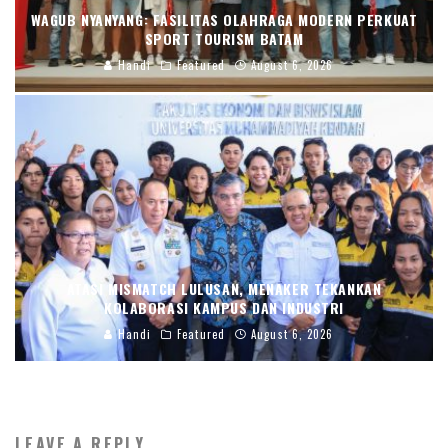
WAGUB NYANYANG: FASILITAS OLAHRAGA MODERN PERKUAT
SPORT TOURISM BATAM
Handi
Featured
August 6, 2026
ATASI MISMATCH LULUSAN, MENAKER TEKANKAN
KOLABORASI KAMPUS DAN INDUSTRI
Handi
Featured
August 6, 2026
LEAVE A REPLY