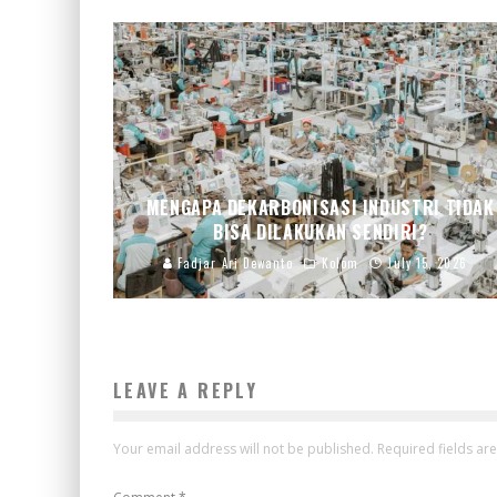
MENGAPA DEKARBONISASI INDUSTRI TIDAK
BISA DILAKUKAN SENDIRI?
Fadjar Ari Dewanto
Kolom
July 15, 2026
LEAVE A REPLY
Your email address will not be published.
Required fields a