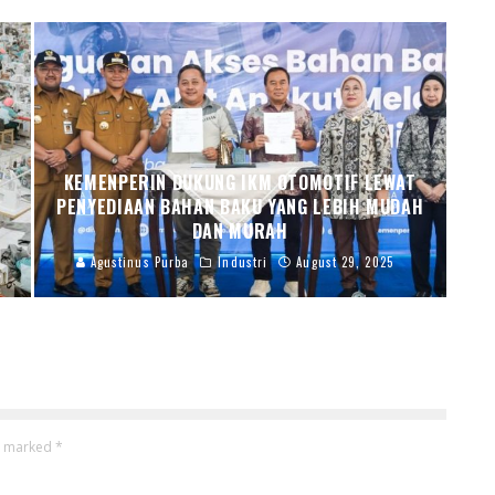
KEMENPERIN DUKUNG IKM OTOMOTIF LEWAT
PENYEDIAAN BAHAN BAKU YANG LEBIH MUDAH
DAN MURAH
Agustinus Purba
Industri
August 29, 2025
re marked
*