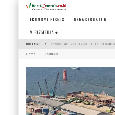
EKONOMI BISNIS
INFRASTRUKTUR
VIBIZMEDIA
BREAKING
PENUMPANG MENGAMBIL BAGASI DI BANDA
Home
Featured
WARGA MEMANCING DI KAWASAN MEGAMA
SUMATERA SEBAGAI MOTOR UTAMA INDUS
MENJAWAB KEBUTUHAN DUNIA KERJA, MEN