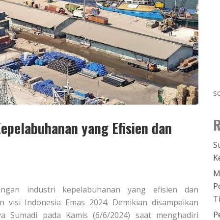
s
R
epelabuhanan yang Efisien dan
S
K
M
P
bangan industri kepelabuhanan yang efisien dan
T
 visi Indonesia Emas 2024. Demikian disampaikan
P
a Sumadi pada Kamis (6/6/2024) saat menghadiri