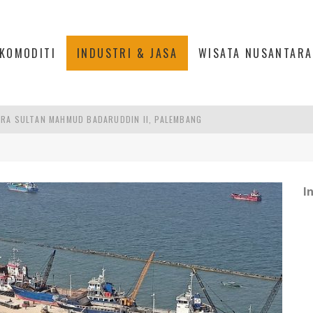
KOMODITI
INDUSTRI & JASA
WISATA NUSANTARA
RA SULTAN MAHMUD BADARUDDIN II, PALEMBANG
S, MANADO
TRI KEHUTANAN INDONESIA
I
AKER: PENGUATAN KOMPETENSI LULUSAN PERGURUAN TINGGI PENTING