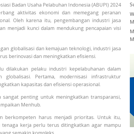
S
sosiasi Badan Usaha Pelabuhan Indonesia (ABUPI) 2024
gerbang aktivitas ekonomi dan memegang peranan
W
sional. Oleh karena itu, pengembangan industri jasa
M
tan menjadi kunci dalam mendukung pencapaian visi
M
M
n globalisasi dan kemajuan teknologi, industri jasa
rus berinovasi dan meningkatkan efisiensi.
u dilakukan pelaku industri kepelabuhanan dalam
lobalisasi. Pertama, modernisasi infrastruktur
katkan kapasitas dan efisiensi operasional.
sangat penting untuk meningkatkan transparansi,
isampaikan Menhub.
berkompeten harus menjadi prioritas. Untuk itu,
i tenaga kerja perlu terus ditingkatkan agar mampu
 yang semakin kompleks.