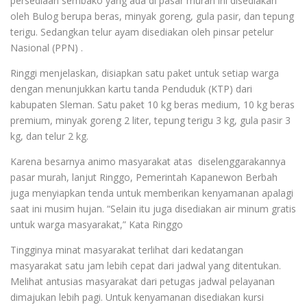
persediaan sembako yang ada di pasar murah ini disediakan
oleh Bulog berupa beras, minyak goreng, gula pasir, dan tepung
terigu. Sedangkan telur ayam disediakan oleh pinsar petelur
Nasional (PPN) .
Ringgi menjelaskan, disiapkan satu paket untuk setiap warga
dengan menunjukkan kartu tanda Penduduk (KTP) dari
kabupaten Sleman. Satu paket 10 kg beras medium, 10 kg beras
premium, minyak goreng 2 liter, tepung terigu 3 kg, gula pasir 3
kg, dan telur 2 kg.
Karena besarnya animo masyarakat atas diselenggarakannya
pasar murah, lanjut Ringgo, Pemerintah Kapanewon Berbah
juga menyiapkan tenda untuk memberikan kenyamanan apalagi
saat ini musim hujan. “Selain itu juga disediakan air minum gratis
untuk warga masyarakat,” Kata Ringgo
Tingginya minat masyarakat terlihat dari kedatangan
masyarakat satu jam lebih cepat dari jadwal yang ditentukan.
Melihat antusias masyarakat dari petugas jadwal pelayanan
dimajukan lebih pagi. Untuk kenyamanan disediakan kursi