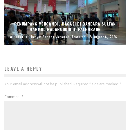
PENUMPANG MENGAMBIL BAGASI DI BANDARA SULTAN
MAHMUD BADARUDDIN II, PALEMBANG
Handi
Denyut Sabang Merauke
Featured
August 6, 2026
LEAVE A REPLY
Your email address will not be published.
Required fields are marked
*
Comment
*