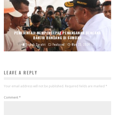
PEMERINTAH MEMPERCEPAT PENANGANAN BENCANA
BANJIR BANDANG DI SUMBAR
Endah Caratri
Featured
May 23, 2024
LEAVE A REPLY
Your email address will not be published.
Required fields are marked
*
Comment
*