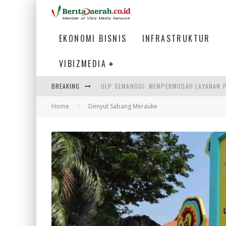
EKONOMI BISNIS
INFRASTRUKTUR
VIBIZMEDIA
ULP SEMANGGI: MEMPERMUDAH LAYANAN P
BREAKING
BAKMI PANGSIT AYAM, KULINER LEGENDAR
Home
Denyut Sabang Merauke
KETIKA INSTITUSI MENENTUKAN MASA DE
PERTUNJUKAN AIR MANCUR SPEKTAKULER 