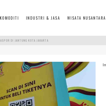
KOMODITI
INDUSTRI & JASA
WISATA NUSANTARA
ASPOR DI JANTUNG KOTA JAKARTA
IS DI PASAR BARU JAKARTA
PAN INDONESIA
I
DI PIK 2, JAKARTA UTARA