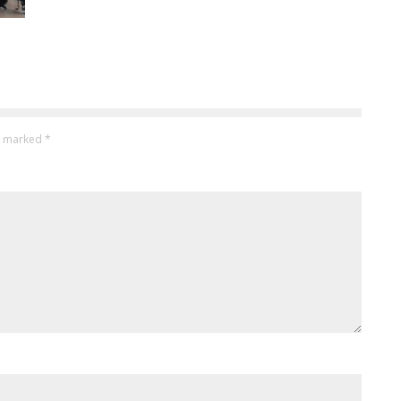
re marked
*