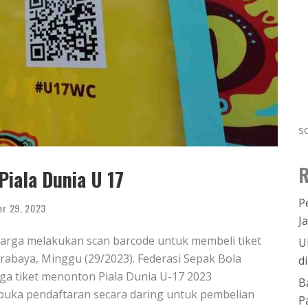
s
R
Piala Dunia U 17
P
er 29, 2023
J
arga melakukan scan barcode untuk membeli tiket
U
urabaya, Minggu (29/2023). Federasi Sepak Bola
d
ga tiket menonton Piala Dunia U-17 2023
B
mbuka pendaftaran secara daring untuk pembelian
P