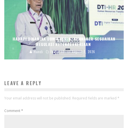
HADAPI DINAMIKA DUNIA KERJA, KEMNAKER SESUAIKAN
REGULASI KETENAGAKERJAAN
Handi
Featured
August 7, 2026
LEAVE A REPLY
Your email address will not be published.
Required fields are marked
*
Comment
*