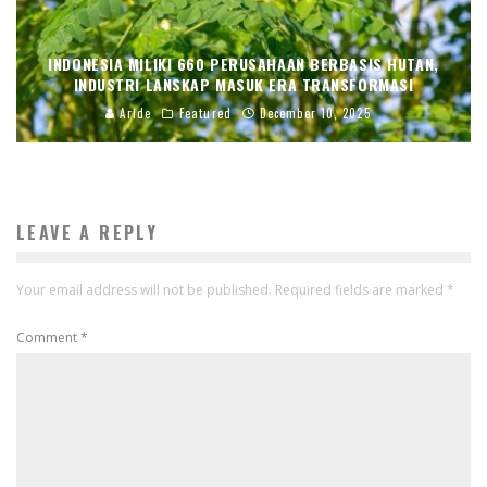
INDONESIA MILIKI 660 PERUSAHAAN BERBASIS HUTAN,
INDUSTRI LANSKAP MASUK ERA TRANSFORMASI
Aride
Featured
December 10, 2025
LEAVE A REPLY
Your email address will not be published.
Required fields are marked
*
Comment
*