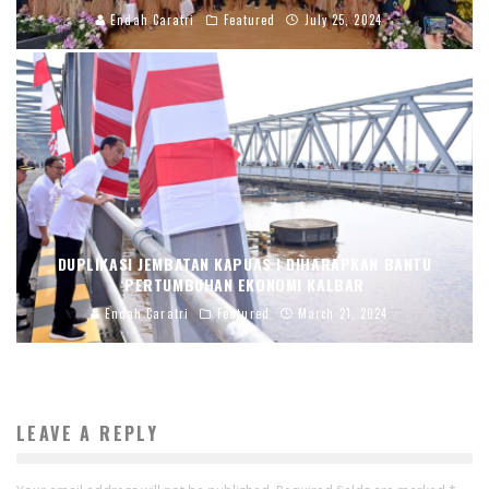
Endah Caratri
Featured
July 25, 2024
DUPLIKASI JEMBATAN KAPUAS I DIHARAPKAN BANTU
PERTUMBUHAN EKONOMI KALBAR
Endah Caratri
Featured
March 21, 2024
LEAVE A REPLY