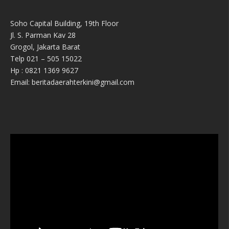
Soho Capital Building, 19th Floor
Jl. S. Parman Kav 28
Grogol, Jakarta Barat
Telp 021 – 505 15022
Hp : 0821 1369 9627
Email: beritadaerahterkini@gmail.com