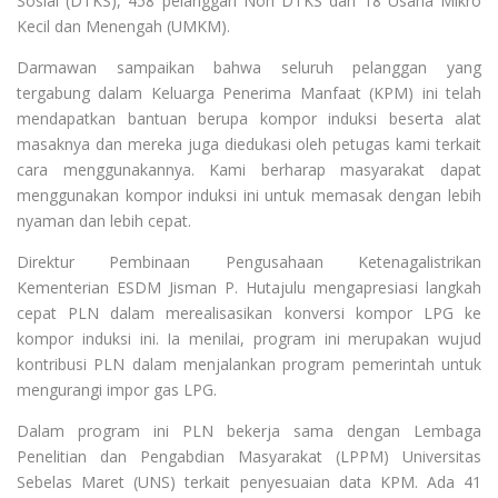
Sosial (DTKS), 458 pelanggan Non DTKS dan 18 Usaha Mikro
Kecil dan Menengah (UMKM).
Darmawan sampaikan bahwa seluruh pelanggan yang
tergabung dalam Keluarga Penerima Manfaat (KPM) ini telah
mendapatkan bantuan berupa kompor induksi beserta alat
masaknya dan mereka juga diedukasi oleh petugas kami terkait
cara menggunakannya. Kami berharap masyarakat dapat
menggunakan kompor induksi ini untuk memasak dengan lebih
nyaman dan lebih cepat.
Direktur Pembinaan Pengusahaan Ketenagalistrikan
Kementerian ESDM Jisman P. Hutajulu mengapresiasi langkah
cepat PLN dalam merealisasikan konversi kompor LPG ke
kompor induksi ini. Ia menilai, program ini merupakan wujud
kontribusi PLN dalam menjalankan program pemerintah untuk
mengurangi impor gas LPG.
Dalam program ini PLN bekerja sama dengan Lembaga
Penelitian dan Pengabdian Masyarakat (LPPM) Universitas
Sebelas Maret (UNS) terkait penyesuaian data KPM. Ada 41