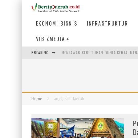
EKONOMI BISNIS
INFRASTRUKTUR
VIBIZMEDIA
BREAKING
MENJAWAB KEBUTUHAN DUNIA KERJA, MEN
PENUMPANG MENGAMBIL BAGASI DI BANDA
WARGA MEMANCING DI KAWASAN MEGAMA
SUMATERA SEBAGAI MOTOR UTAMA INDUS
Home
anggaran daerah
P
D