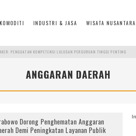
KOMODITI
INDUSTRI & JASA
WISATA NUSANTARA
AKER: PENGUATAN KOMPETENSI LULUSAN PERGURUAN TINGGI PENTING
RA SULTAN MAHMUD BADARUDDIN II, PALEMBANG
ANGGARAN DAERAH
S, MANADO
TRI KEHUTANAN INDONESIA
I
rabowo Dorong Penghematan Anggaran
aerah Demi Peningkatan Layanan Publik