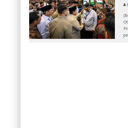
E
(B
Ot
Pr
pe