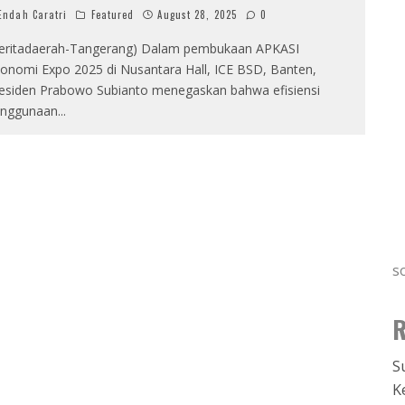
ndah Caratri
Featured
August 28, 2025
0
eritadaerah-Tangerang) Dalam pembukaan APKASI
onomi Expo 2025 di Nusantara Hall, ICE BSD, Banten,
esiden Prabowo Subianto menegaskan bahwa efisiensi
nggunaan
...
s
R
S
K