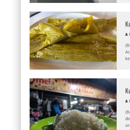
K
(B
Ac
ke
K
(B
di
or