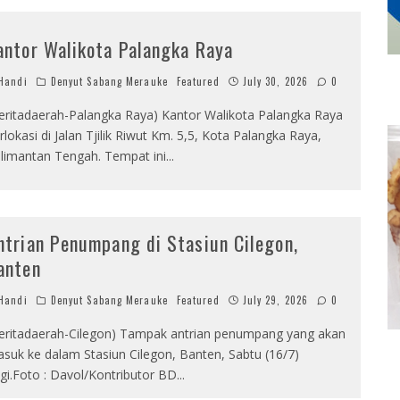
antor Walikota Palangka Raya
Handi
Denyut Sabang Merauke
Featured
July 30, 2026
0
eritadaerah-Palangka Raya) Kantor Walikota Palangka Raya
rlokasi di Jalan Tjilik Riwut Km. 5,5, Kota Palangka Raya,
limantan Tengah. Tempat ini
...
ntrian Penumpang di Stasiun Cilegon,
anten
Handi
Denyut Sabang Merauke
Featured
July 29, 2026
0
eritadaerah-Cilegon) Tampak antrian penumpang yang akan
suk ke dalam Stasiun Cilegon, Banten, Sabtu (16/7)
gi.Foto : Davol/Kontributor BD
...