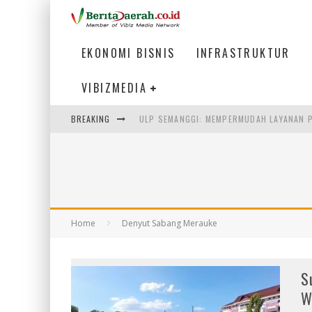
EKONOMI BISNIS
INFRASTRUKTUR
VIBIZMEDIA
BREAKING
BAKMI PANGSIT AYAM, KULINER LEGENDAR
KETIKA INSTITUSI MENENTUKAN MASA DE
PERTUNJUKAN AIR MANCUR SPEKTAKULER 
ULP SEMANGGI: MEMPERMUDAH LAYANAN P
Home
Denyut Sabang Merauke
S
W