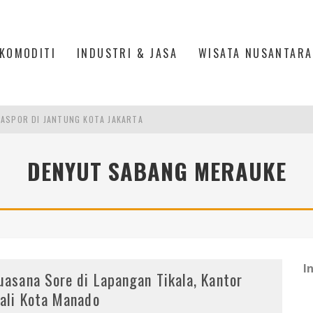
KOMODITI
INDUSTRI & JASA
WISATA NUSANTARA
IS DI PASAR BARU JAKARTA
PAN INDONESIA
DENYUT SABANG MERAUKE
DI PIK 2, JAKARTA UTARA
ASPOR DI JANTUNG KOTA JAKARTA
I
uasana Sore di Lapangan Tikala, Kantor
ali Kota Manado