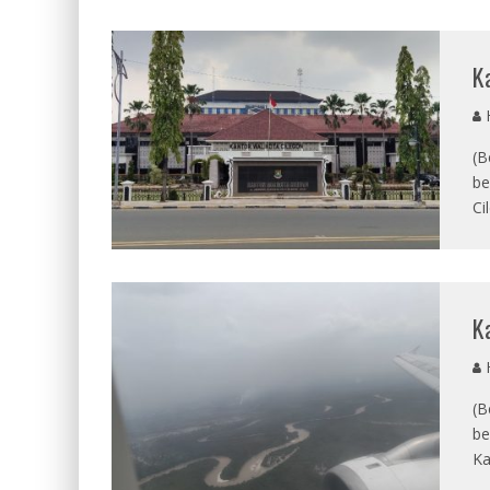
K
(B
be
Ci
K
(B
be
Ka