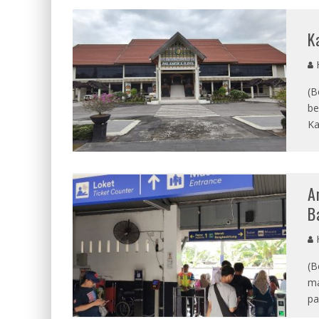
K
(B
be
Ka
A
B
(B
ma
pa