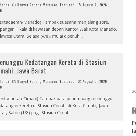
Handi
Denyut Sabang Merauke
Featured
August 4, 2026
0
eritadaerah-Manado) Tampak suasana menjelang sore,
pangan Tikala di kawasan depan Kantor Wali Kota Manado,
lawesi Utara, Selasa (4/8), mulai dipenuhi
...
enunggu Kedatangan Kereta di Stasiun
imahi, Jawa Barat
Handi
Denyut Sabang Merauke
Featured
August 3, 2026
0
s
eritadaerah-Cimahi) Tampak para penumpang menunggu
datangan kereta di Stasiun Cimahi di Kota Cimahi, Jawa
R
rat, Sabtu (1/8) pagi. Stasiun Cimahi
...
P
J