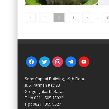
1
2
3
4
…
2
Soho Capital Building, 19th Floor
Jl. S. Parman Kav 28
Grogol, Jakarta Barat
Telp 021 – 505 15022
Hp : 0821 1369 9627