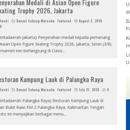
enyerahan Medali di Asian Open Figure
U
kating Trophy 2026, Jakarta
d
B
Handi
Denyut Sabang Merauke
Featured
August 3, 2026
0
P
eritadaerah-Jakarta) Penyerahan medali kepada pemenang
K
 Asian Open Figure Skating Trophy 2026, Jakarta, Senin (3/8).
I
rnamen inin berlangsung di Oasis
...
L
U
estoran Kampung Lauk di Palangka Raya
Handi
Denyut Sabang Merauke
Featured
July 31, 2026
0
eritadaerah-Palangka Raya) Restoran Kampung Lauk di
lan Bukit Rawi KM 2 Palangka Raya, Kalimantan Tengah.
sto ini menyajikan berbagai menu
...