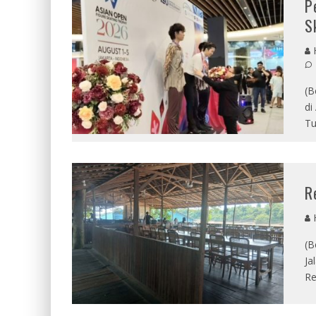
P
S
(B
di
Tu
R
(B
Ja
Re