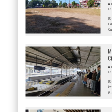
(B
La
Su
M
C
(B
ke
Ba