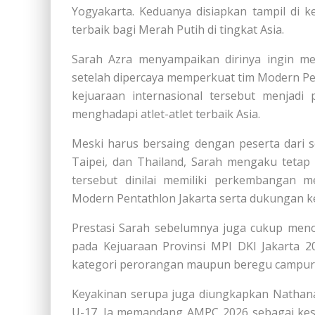
Yogyakarta. Keduanya disiapkan tampil di 
terbaik bagi Merah Putih di tingkat Asia.
Sarah Azra menyampaikan dirinya ingin m
setelah dipercaya memperkuat tim Modern Penta
kejuaraan internasional tersebut menja
menghadapi atlet-atlet terbaik Asia.
Meski harus bersaing dengan peserta dari s
Taipei, dan Thailand, Sarah mengaku tetap p
tersebut dinilai memiliki perkembangan 
Modern Pentathlon Jakarta serta dukungan k
Prestasi Sarah sebelumnya juga cukup meno
pada Kejuaraan Provinsi MPI DKI Jakarta 20
kategori perorangan maupun beregu campur
Keyakinan serupa juga diungkapkan Nathana
U-17. Ia memandang AMPC 2026 sebagai kes