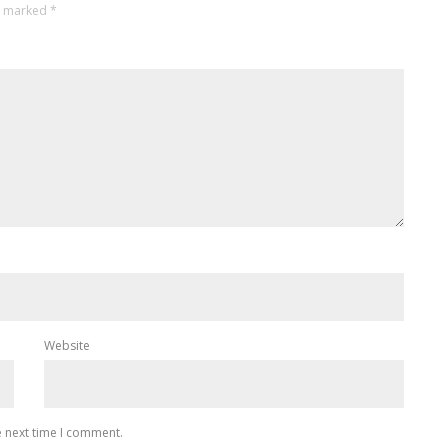
re marked
*
Website
e next time I comment.