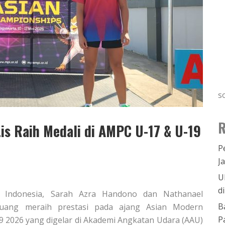
s
R
is Raih Medali di AMPC U-17 & U-19
P
J
U
d
da Indonesia, Sarah Azra Handono dan Nathanael
B
eluang meraih prestasi pada ajang Asian Modern
P
 2026 yang digelar di Akademi Angkatan Udara (AAU)