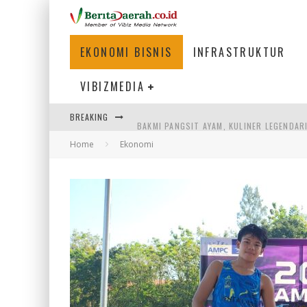
EKONOMI BISNIS
INFRASTRUKTUR
VIBIZMEDIA
BREAKING
BAKMI PANGSIT AYAM, KULINER LEGENDAR
Home
Ekonomi
KETIKA INSTITUSI MENENTUKAN MASA DE
PERTUNJUKAN AIR MANCUR SPEKTAKULER 
ULP SEMANGGI: MEMPERMUDAH LAYANAN P