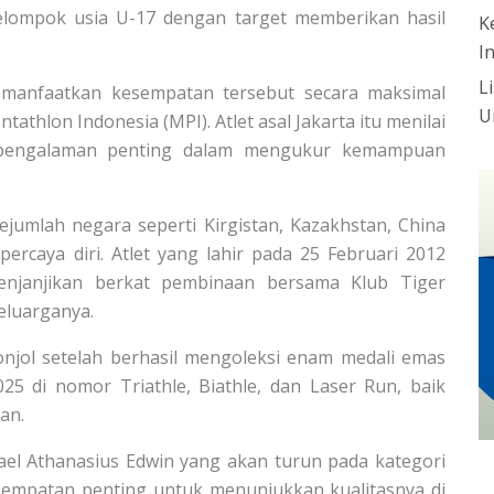
kelompok usia U-17 dengan target memberikan hasil
K
I
L
emanfaatkan kesempatan tersebut secara maksimal
U
thlon Indonesia (MPI). Atlet asal Jakarta itu menilai
di pengalaman penting dalam mengukur kemampuan
ejumlah negara seperti Kirgistan, Kazakhstan, China
ercaya diri. Atlet yang lahir pada 25 Februari 2012
menjanjikan berkat pembinaan bersama Klub Tiger
eluarganya.
njol setelah berhasil mengoleksi enam medali emas
25 di nomor Triathle, Biathle, dan Laser Run, baik
an.
el Athanasius Edwin yang akan turun pada kategori
empatan penting untuk menunjukkan kualitasnya di