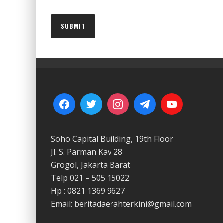
Soho Capital Building, 19th Floor
Jl. S. Parman Kav 28
Grogol, Jakarta Barat
Telp 021 – 505 15022
Hp : 0821 1369 9627
Email: beritadaerahterkini@gmail.com