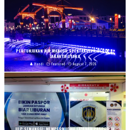
PERTUNJUKAN AIR MANCUR SPEKTAKULER DI PIK 2,
JAKARTA UTARA
Handi
Featured
August 7, 2026
ULP SEMANGGI: MEMPERMUDAH LAYANAN PASPOR DI