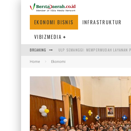
EKONOMI BISNIS
INFRASTRUKTUR
VIBIZMEDIA
ULP SEMANGGI: MEMPERMUDAH LAYANAN P
BREAKING
BAKMI PANGSIT AYAM, KULINER LEGENDAR
Home
Ekonomi
KETIKA INSTITUSI MENENTUKAN MASA DE
PERTUNJUKAN AIR MANCUR SPEKTAKULER 