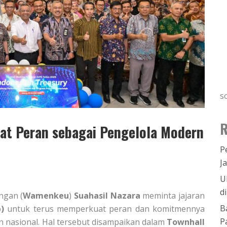
s
R
t Peran sebagai Pengelola Modern
P
J
U
d
ngan (
Wamenkeu
)
Suahasil Nazara
meminta jajaran
B
)
untuk terus memperkuat peran dan komitmennya
P
nasional. Hal tersebut disampaikan dalam
Townhall