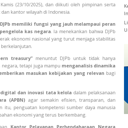
Kamis (23/10/2025), dan diikuti oleh pimpinan serta
K
dan kantor wilayah di Indonesia.
I
L
a
DJPb memiliki fungsi yang jauh melampaui peran
U
 pengelola kas negara
. Ia menekankan bahwa DJPb
rak ekonomi nasional yang turut menjaga stabilitas
berkelanjutan.
ern treasury”
menuntut DJPb untuk tidak hanya
n negara, tetapi juga mampu
menganalisis dinamika
emberikan masukan kebijakan yang relevan
bagi
digital dan inovasi tata kelola
dalam pelaksanaan
ara (APBN)
agar semakin efisien, transparan, dan
in itu, penguatan kompetensi sumber daya manusia
ubahan ekonomi yang terus berkembang.
daan
Kantor Pelayanan Perbendaharaan Negara