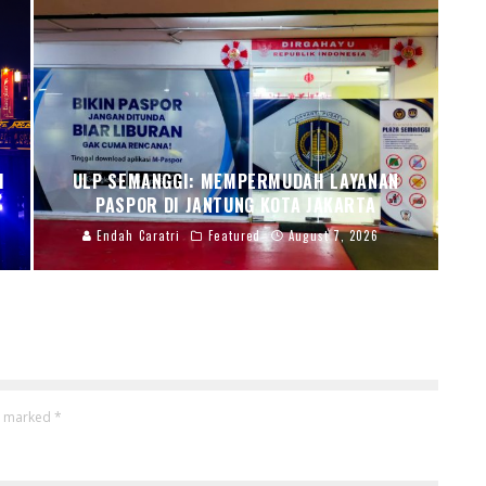
I
ULP SEMANGGI: MEMPERMUDAH LAYANAN
PASPOR DI JANTUNG KOTA JAKARTA
Endah Caratri
Featured
August 7, 2026
re marked
*