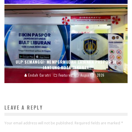
ULP SEMANGGI: MEMPERMUDAH LAYANAN PASPOR DI
JANTUNG KOTA JAKARTA
Endah Caratri
Featured
August 7, 2026
LEAVE A REPLY
Your email address will not be published.
Required fields are marked
*