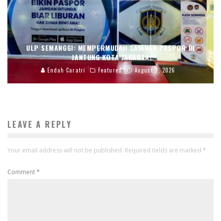
ULP SEMANGGI: MEMPERMUDAH LAYANAN PASPOR DI
JANTUNG KOTA JAKARTA
Endah Caratri
Featured
August 7, 2026
LEAVE A REPLY
Your email address will not be published.
Required fields are marked
*
Comment
*