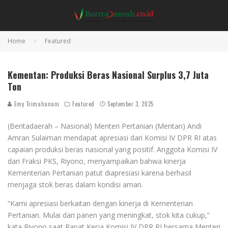
Home
Featured
Rapat Kerja Komisi IV DPR RI bersama Menteri Pertanian di Gedung DPR, Jakarta, Rabu (3
Sep 2025). (Foto: Kementan)
Kementan: Produksi Beras Nasional Surplus 3,7 Juta
Ton
Emy Trimahanani
Featured
September 3, 2025
(Beritadaerah – Nasional) Menteri Pertanian (Mentan) Andi
Amran Sulaiman mendapat apresiasi dari Komisi IV DPR RI atas
capaian produksi beras nasional yang positif. Anggota Komisi IV
dari Fraksi PKS, Riyono, menyampaikan bahwa kinerja
Kementerian Pertanian patut diapresiasi karena berhasil
menjaga stok beras dalam kondisi aman.
“Kami apresiasi berkaitan dengan kinerja di Kementerian
Pertanian. Mulai dari panen yang meningkat, stok kita cukup,”
kata Riyono saat Rapat Kerja Komisi IV DPR RI bersama Menteri