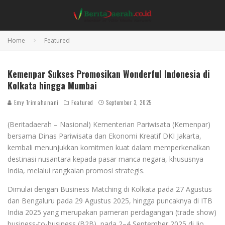
Home
Featured
Kemenpar Promosikan Wonderful Indonesia di Kolkata hingga Mumbai (Foto: Kemenpar)
Kemenpar Sukses Promosikan Wonderful Indonesia di
Kolkata hingga Mumbai
Emy Trimahanani
Featured
September 3, 2025
(Beritadaerah – Nasional) Kementerian Pariwisata (Kemenpar)
bersama Dinas Pariwisata dan Ekonomi Kreatif DKI Jakarta,
kembali menunjukkan komitmen kuat dalam memperkenalkan
destinasi nusantara kepada pasar manca negara, khususnya
India, melalui rangkaian promosi strategis.
Dimulai dengan Business Matching di Kolkata pada 27 Agustus
dan Bengaluru pada 29 Agustus 2025, hingga puncaknya di ITB
India 2025 yang merupakan pameran perdagangan (trade show)
business-to-business (B2B), pada 2–4 September 2025 di Jio