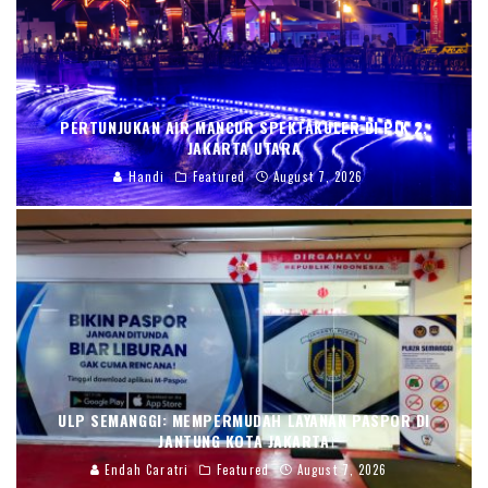
PERTUNJUKAN AIR MANCUR SPEKTAKULER DI PIK 2,
JAKARTA UTARA
Handi
Featured
August 7, 2026
ULP SEMANGGI: MEMPERMUDAH LAYANAN PASPOR DI
JANTUNG KOTA JAKARTA
Endah Caratri
Featured
August 7, 2026