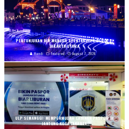
PERTUNJUKAN AIR MANCUR SPEKTAKULER DI PIK 2,
JAKARTA UTARA
Handi
Featured
August 7, 2026
ULP SEMANGGI: MEMPERMUDAH LAYANAN PASPOR DI
JANTUNG KOTA JAKARTA