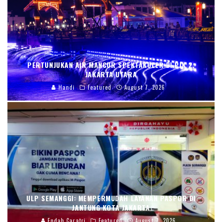
PERTUNJUKAN AIR MANCUR SPEKTAKULER DI PIK 2,
JAKARTA UTARA
Handi
Featured
August 7, 2026
ULP SEMANGGI: MEMPERMUDAH LAYANAN PASPOR DI
JANTUNG KOTA JAKARTA
Endah Caratri
Featured
August 7, 2026