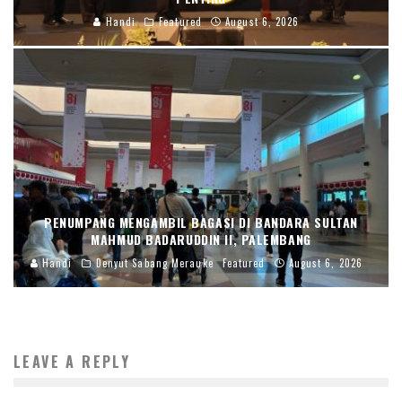
Handi
Featured
August 6, 2026
PENUMPANG MENGAMBIL BAGASI DI BANDARA SULTAN
MAHMUD BADARUDDIN II, PALEMBANG
Handi
Denyut Sabang Merauke
Featured
August 6, 2026
LEAVE A REPLY