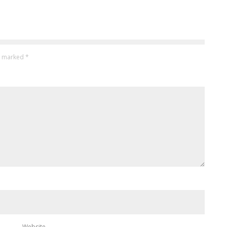
re marked
*
Website