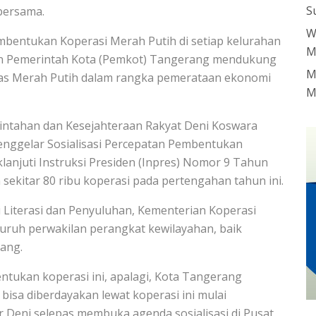
S
 bersama.
W
embentukan Koperasi Merah Putih di setiap kelurahan
M
an Pemerintah Kota (Pemkot) Tangerang mendukung
M
as Merah Putih dalam rangka pemerataan ekonomi
M
intahan dan Kesejahteraan Rakyat Deni Koswara
nggelar Sosialisasi Percepatan Pembentukan
anjuti Instruksi Presiden (Inpres) Nomor 9 Tahun
sekitar 80 ribu koperasi pada pertengahan tahun ini.
uti Literasi dan Penyuluhan, Kementerian Koperasi
luruh perwakilan perangkat kewilayahan, baik
ang.
ukan koperasi ini, apalagi, Kota Tangerang
isa diberdayakan lewat koperasi ini mulai
 Deni selepas membuka agenda sosialisasi di Pusat