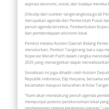
aspirasi ekonomi, sosial, dan budaya mereka
(Dikutip dari sumber tangerangkota.go.id) P
merupakan agenda dari Pemerintah Pusat d
penuh agenda tersebut, Pembentukan Koper
dan pemberdayaan ekonomi lokal.
Pemkot melalui Asisten Daerah Bidang Pemer
menuturkan, Pemkot Tangerang baru saja me
Koperasi Merah Putih dalam rangka menindakl
2025 yang menargetkan dapat merealisasikan 
Sosialisasi ini juga dihadiri oleh Asisten Dep
Republik Indonesia, Edy Haryana, bersama se
kecamatan maupun kelurahan di Kota Tanger
“Kami akan mendukung penuh agenda pembent
mempunyai potensi perekonomian lokal yang b
perdagangan sampai ketahanan pangan,” ujar