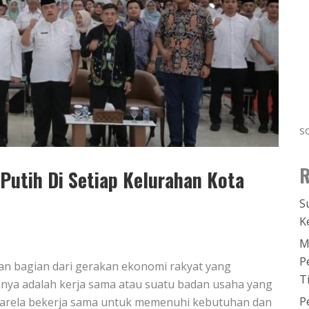
s
R
utih Di Setiap Kelurahan Kota
S
K
M
P
n bagian dari gerakan ekonomi rakyat yang
T
inya adalah kerja sama atau suatu badan usaha yang
P
arela bekerja sama untuk memenuhi kebutuhan dan