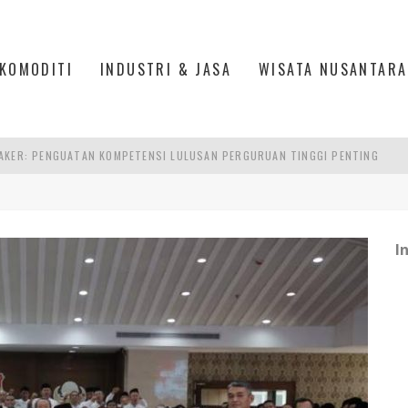
KOMODITI
INDUSTRI & JASA
WISATA NUSANTARA
AKER: PENGUATAN KOMPETENSI LULUSAN PERGURUAN TINGGI PENTING
RA SULTAN MAHMUD BADARUDDIN II, PALEMBANG
S, MANADO
TRI KEHUTANAN INDONESIA
I