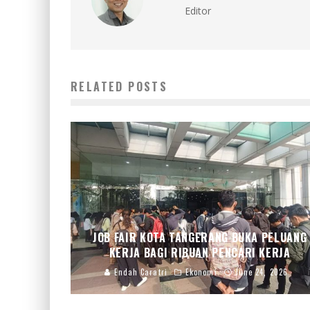
Editor
RELATED POSTS
JOB FAIR KOTA TANGERANG BUKA PELUANG
KERJA BAGI RIBUAN PENCARI KERJA
Endah Caratri
Ekonomi
June 24, 2026