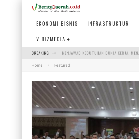
EKONOMI BISNIS
INFRASTRUKTUR
VIBIZMEDIA
MENJAWAB KEBUTUHAN DUNIA KERJA, MEN
BREAKING
PENUMPANG MENGAMBIL BAGASI DI BANDA
Home
Featured
WARGA MEMANCING DI KAWASAN MEGAMA
SUMATERA SEBAGAI MOTOR UTAMA INDUS