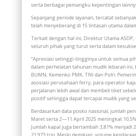
serta berbagai pemangku kepentingan lainny
Sepanjang periode layanan, tercatat sebanyak
telah menyeberang di 15 lintasan utama dala
Terkait dengan hal ini, Direktur Utama ASDP
seluruh pihak yang turut serta dalam kesukse
“Apresiasi setinggi-tingginya untuk semua pi
dalam perhelatan tahunan mudik lebaran ini
BUMN, Kemenko PMK, TNI dan Polri. Pemerin
asosiasi perusahaan ferry, para operator ka
perjalanan lebih awal dan membeli tiket sebel
positif sehingga dapat tercapai mudik yang se
Berdasarkan data posko nasional, jumlah pe
Maret serta 2—11 April 2025 meningkat 10,5%
Jumlah kapal juga bertambah 3,81% menjadi 24
21.973 trip. Meski demikian, volume kendara