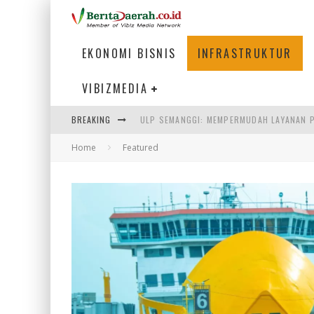
EKONOMI BISNIS
INFRASTRUKTUR
VIBIZMEDIA
BREAKING
BAKMI PANGSIT AYAM, KULINER LEGENDAR
Home
Featured
KETIKA INSTITUSI MENENTUKAN MASA DE
PERTUNJUKAN AIR MANCUR SPEKTAKULER 
ULP SEMANGGI: MEMPERMUDAH LAYANAN P