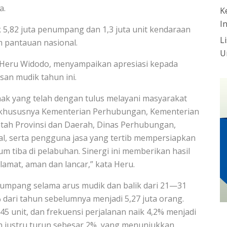
a.
K
I
 5,82 juta penumpang dan 1,3 juta unit kendaraan
L
m pantauan nasional.
U
, Heru Widodo, menyampaikan apresiasi kepada
san mudik tahun ini.
hak yang telah dengan tulus melayani masyarakat
, khususnya Kementerian Perhubungan, Kementerian
tah Provinsi dan Daerah, Dinas Perhubungan,
pal, serta pengguna jasa yang tertib mempersiapkan
um tiba di pelabuhan. Sinergi ini memberikan hasil
lamat, aman dan lancar,” kata Heru.
numpang selama arus mudik dan balik dari 21—31
 dari tahun sebelumnya menjadi 5,27 juta orang.
5 unit, dan frekuensi perjalanan naik 4,2% menjadi
an justru turun sebesar 2%, yang menunjukkan