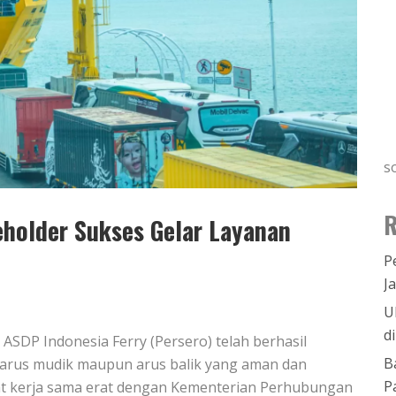
s
R
holder Sukses Gelar Layanan
P
J
U
d
 ASDP Indonesia Ferry (Persero) telah berhasil
B
 arus mudik maupun arus balik yang aman dan
P
at kerja sama erat dengan Kementerian Perhubungan