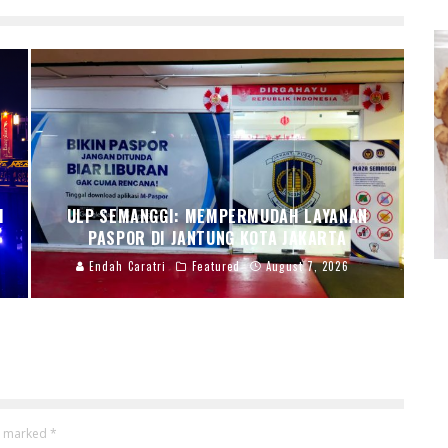
I
ULP SEMANGGI: MEMPERMUDAH LAYANAN
PASPOR DI JANTUNG KOTA JAKARTA
Endah Caratri
Featured
August 7, 2026
re marked
*