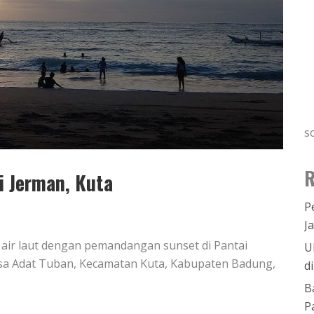
s
R
i Jerman, Kuta
P
J
air laut dengan pemandangan sunset di Pantai
U
esa Adat Tuban, Kecamatan Kuta, Kabupaten Badung,
d
B
P