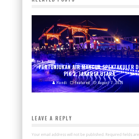
PERTUNJUKAN AIR MANCUR SPEKTAKULER D
PIK 2, JAKARTA UTARA
Handi
Featured
August 7, 2026
LEAVE A REPLY
Your email address will not be published.
Required fields a