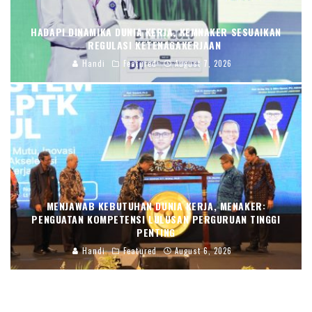
HADAPI DINAMIKA DUNIA KERJA, KEMNAKER SESUAIKAN
REGULASI KETENAGAKERJAAN
Handi
Featured
August 7, 2026
MENJAWAB KEBUTUHAN DUNIA KERJA, MENAKER:
PENGUATAN KOMPETENSI LULUSAN PERGURUAN TINGGI
PENTING
Handi
Featured
August 6, 2026