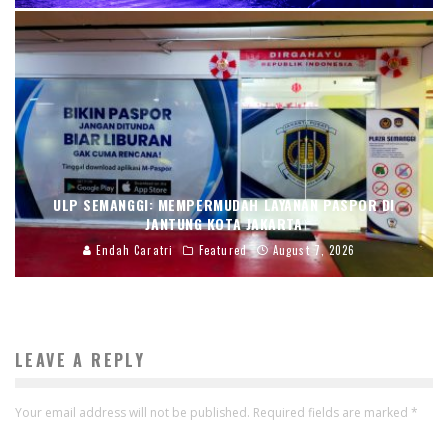
ULP SEMANGGI: MEMPERMUDAH LAYANAN PASPOR DI
JANTUNG KOTA JAKARTA
Endah Caratri
Featured
August 7, 2026
LEAVE A REPLY
Your email address will not be published.
Required fields are marked
*