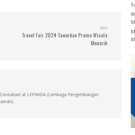
S
W
M
Next
M
Travel Fair 2024 Tawarkan Promo Wisata
M
Menarik
id, Consultant at LEPMIDA (Lembaga Pengembangan
aerah).