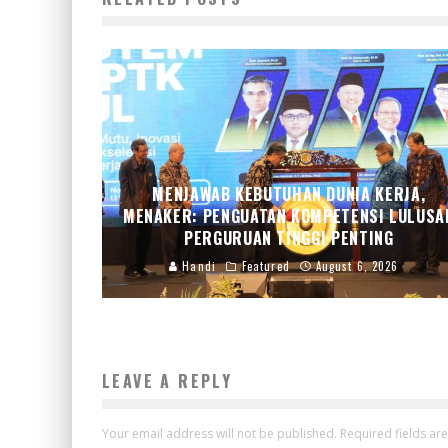
MENJAWAB KEBUTUHAN DUNIA KERJA,
MENAKER: PENGUATAN KOMPETENSI LULUSA
PERGURUAN TINGGI PENTING
Handi
Featured
August 6, 2026
LEAVE A REPLY
Your email address will not be published.
Required fields a