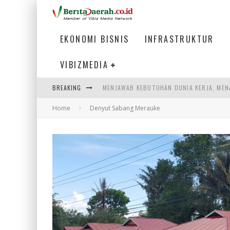
EKONOMI BISNIS
INFRASTRUKTUR
VIBIZMEDIA
MENJAWAB KEBUTUHAN DUNIA KERJA, MEN
BREAKING
PENUMPANG MENGAMBIL BAGASI DI BANDA
Home
Denyut Sabang Merauke
WARGA MEMANCING DI KAWASAN MEGAMA
SUMATERA SEBAGAI MOTOR UTAMA INDUS