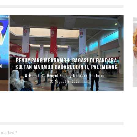
PENUMPANG MENGAMBIL BAGASI DI BANDARA
N
SULTAN MAHMUD BADARUDDIN II, PALEMBANG
Handi
Denyut Sabang Merauke
Featured
August 6, 2026
re marked
*