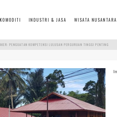
KOMODITI
INDUSTRI & JASA
WISATA NUSANTARA
AKER: PENGUATAN KOMPETENSI LULUSAN PERGURUAN TINGGI PENTING
RA SULTAN MAHMUD BADARUDDIN II, PALEMBANG
S, MANADO
I
TRI KEHUTANAN INDONESIA