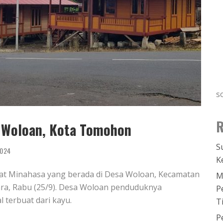
s
R
 Woloan, Kota Tomohon
S
2024
K
t Minahasa yang berada di Desa Woloan, Kecamatan
M
ra, Rabu (25/9). Desa Woloan penduduknya
P
 terbuat dari kayu.
T
P