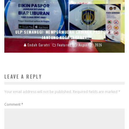
ULP SEMANGGI: MEMPERMUDAH LAYANAN PASPOR DI
JANTUNG KOTA JAKARTA
Endah Caratri
Featured
August 7, 2026
LEAVE A REPLY
Your email address will not be published.
Required fields are marked
*
Comment
*