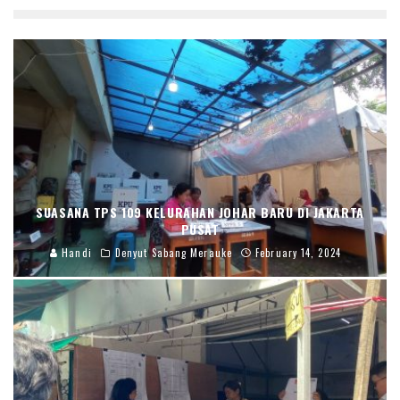
SUASANA TPS 109 KELURAHAN JOHAR BARU DI JAKARTA
PUSAT
Handi
Denyut Sabang Merauke
February 14, 2024