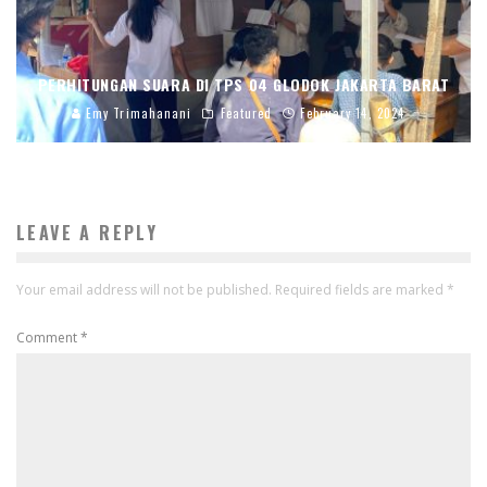
PERHITUNGAN SUARA DI TPS 04 GLODOK JAKARTA BARAT
Emy Trimahanani
Featured
February 14, 2024
LEAVE A REPLY
Your email address will not be published.
Required fields are marked
*
Comment
*