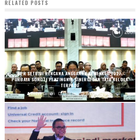
RELATED POSTS
DPR SETUJUI RENCANA ANGGARAN KEMENKEU 2027,
PURBAYA SOROTI PENTINGNYA SINERGI DAN TATA KELOLA
TERPADU
Endah Caratri
Ekonomi
June 17, 2026