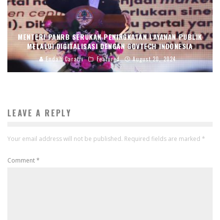
MENTERI PANRB SERUKAN PENINGKATAN LAYANAN PUBLIK
MELALUI DIGITALISASI DENGAN GOVTECH INDONESIA
Endah Caratri
Featured
August 20, 2024
LEAVE A REPLY
Your email address will not be published.
Required fields are marked
*
Comment
*