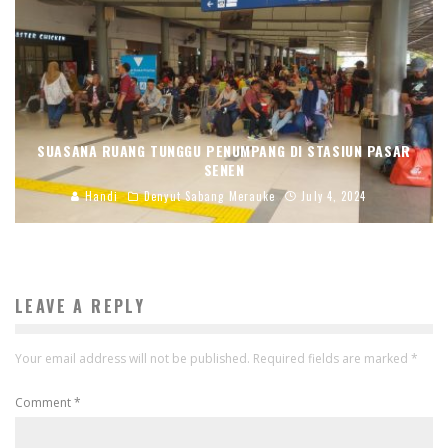
SUASANA RUANG TUNGGU PENUMPANG DI STASIUN PASAR
SENEN
Handi
Denyut Sabang Merauke
July 4, 2024
LEAVE A REPLY
Your email address will not be published.
Required fields are marked
*
Comment
*