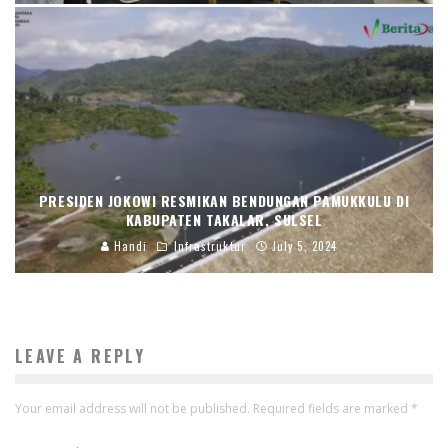
PRESIDEN JOKOWI RESMIKAN BENDUNGAN PAMUKKULU DI
KABUPATEN TAKALAR, SULSEL
Handi
Infrastruktur
July 5, 2024
LEAVE A REPLY
Your email address will not be published.
Required fields are marked
*