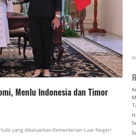
s
R
mi, Menlu Indonesia dan Timor
K
M
T
H
S
rtulis yang dikeluarkan Kementerian Luar Negeri
S