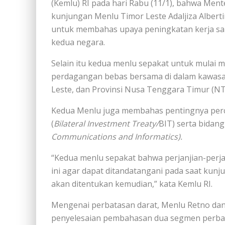
(Kemlu) RI pada hari Rabu (11/1), bahwa Ment
kunjungan Menlu Timor Leste Adaljiza Albertin
untuk membahas upaya peningkatan kerja sam
kedua negara.
Selain itu kedua menlu sepakat untuk mulai
perdagangan bebas bersama di dalam kawasan 
Leste, dan Provinsi Nusa Tenggara Timur (NT
Kedua Menlu juga membahas pentingnya percep
(
Bilateral Investment Treaty/
BIT) serta bidang
Communications and Informatics).
“Kedua menlu sepakat bahwa perjanjian-perja
ini agar dapat ditandatangani pada saat kun
akan ditentukan kemudian,” kata Kemlu RI.
Mengenai perbatasan darat, Menlu Retno da
penyelesaian pembahasan dua segmen perbatas