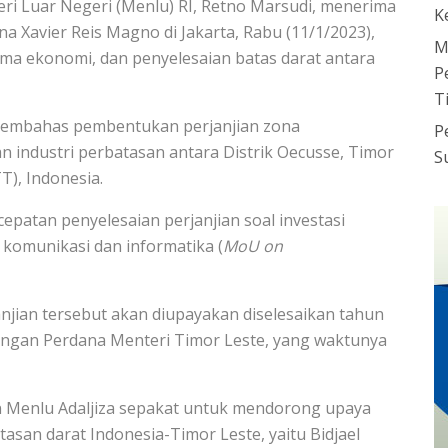
eri Luar Negeri (Menlu) RI, Retno Marsudi, menerima
K
a Xavier Reis Magno di Jakarta, Rabu (11/1/2023),
M
a ekonomi, dan penyelesaian batas darat antara
P
T
 membahas pembentukan perjanjian zona
P
industri perbatasan antara Distrik Oecusse, Timor
S
T), Indonesia.
atan penyelesaian perjanjian soal investasi
 komunikasi dan informatika (
MoU on
njian tersebut akan diupayakan diselesaikan tahun
jungan Perdana Menteri Timor Leste, yang waktunya
n Menlu Adaljiza sepakat untuk mendorong upaya
an darat Indonesia-Timor Leste, yaitu Bidjael