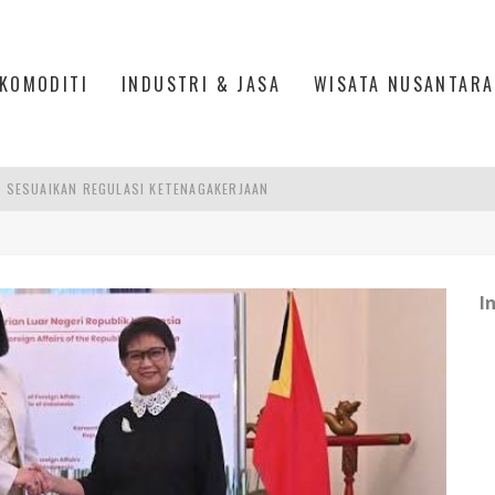
KOMODITI
INDUSTRI & JASA
WISATA NUSANTARA
R SESUAIKAN REGULASI KETENAGAKERJAAN
TRI KEHUTANAN INDONESIA
AKER: PENGUATAN KOMPETENSI LULUSAN PERGURUAN TINGGI PENTING
26: MENJADI PILAR PERTUMBUHAN EKONOMI YANG KIAN TANGGUH DAN BERK
I