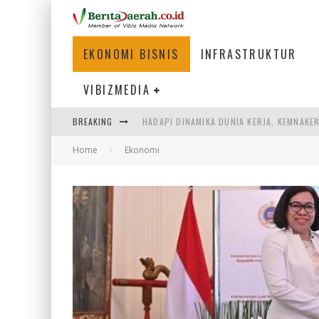
EKONOMI BISNIS
INFRASTRUKTUR
VIBIZMEDIA
HADAPI DINAMIKA DUNIA KERJA, KEMNAKE
BREAKING
SUMATERA SEBAGAI MOTOR UTAMA INDUS
Home
Ekonomi
MENJAWAB KEBUTUHAN DUNIA KERJA, MEN
KEBANGKITAN PARIWISATA INDONESIA 20