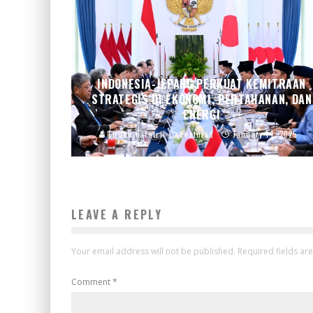
INDONESIA-JEPANG PERKUAT KEMITRAAN
STRATEGIS DI EKONOMI, PERTAHANAN, DAN
ENERGI
Endah Caratri
Featured
January 14, 2025
LEAVE A REPLY
Your email address will not be published.
Required fields a
Comment
*