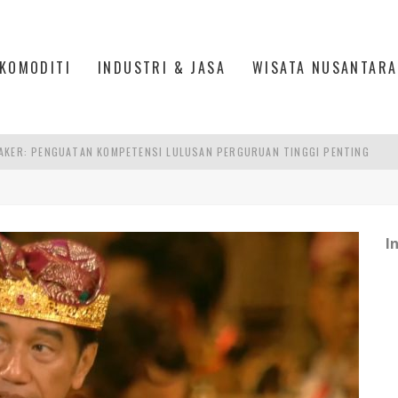
KOMODITI
INDUSTRI & JASA
WISATA NUSANTARA
AKER: PENGUATAN KOMPETENSI LULUSAN PERGURUAN TINGGI PENTING
RA SULTAN MAHMUD BADARUDDIN II, PALEMBANG
S, MANADO
TRI KEHUTANAN INDONESIA
I