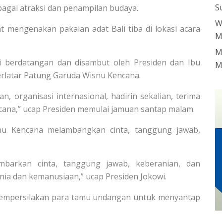
S
bagai atraksi dan penampilan budaya.
W
t mengenakan pakaian adat Bali tiba di lokasi acara
M
M
 berdatangan dan disambut oleh Presiden dan Ibu
M
berlatar Patung Garuda Wisnu Kencana.
 organisasi internasional, hadirin sekalian, terima
cana,” ucap Presiden memulai jamuan santap malam.
nu Kencana melambangkan cinta, tanggung jawab,
mbarkan cinta, tanggung jawab, keberanian, dan
unia dan kemanusiaan,” ucap Presiden Jokowi.
mempersilakan para tamu undangan untuk menyantap