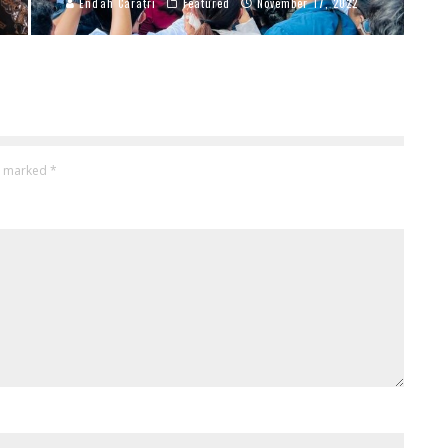
Endah Caratri
Featured
November 17, 2022
re marked
*