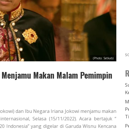
s
(Photo: Setkab)
R
ana Menjamu Makan Malam Pemimpin
S
K
M
P
 (Jokowi) dan Ibu Negara Iriana Jokowi menjamu makan
T
ternasional, Selasa (15/11/2022). Acara bertajuk “
P
20 Indonesia” yang digelar di Garuda Wisnu Kencana