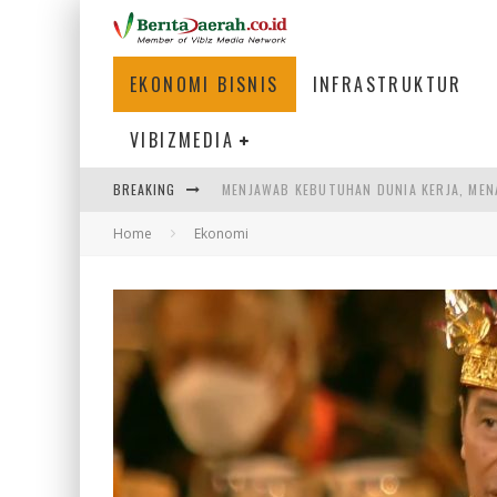
EKONOMI BISNIS
INFRASTRUKTUR
VIBIZMEDIA
MENJAWAB KEBUTUHAN DUNIA KERJA, MEN
BREAKING
PENUMPANG MENGAMBIL BAGASI DI BANDA
Home
Ekonomi
WARGA MEMANCING DI KAWASAN MEGAMA
SUMATERA SEBAGAI MOTOR UTAMA INDUS