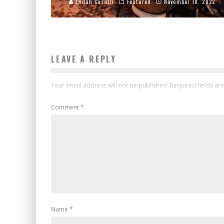
Endah Caratri
Featured
November 18, 2022
LEAVE A REPLY
Your email address will not be published.
Required fields a
Comment
*
Name
*