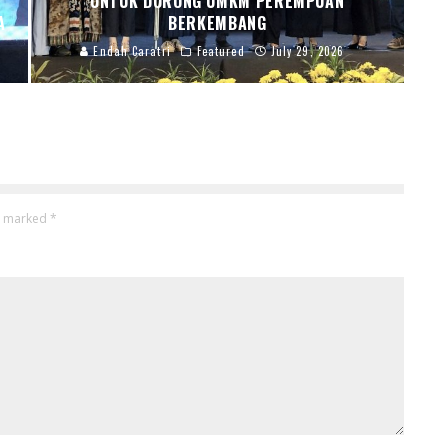
UNTUK DORONG UMKM PEREMPUAN
A
BERKEMBANG
Endah Caratri
Featured
July 29, 2026
re marked
*