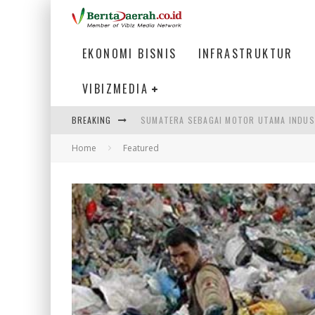
EKONOMI BISNIS
INFRASTRUKTUR
VIBIZMEDIA
SUMATERA SEBAGAI MOTOR UTAMA INDUS
BREAKING
MENJAWAB KEBUTUHAN DUNIA KERJA, MEN
Home
Featured
PENUMPANG MENGAMBIL BAGASI DI BANDA
HADAPI DINAMIKA DUNIA KERJA, KEMNAKE