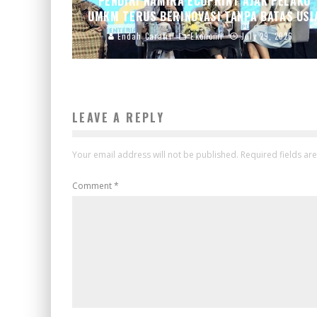
PENDIRI NAMIRA ECOPRINT AJAK PELAKU
UMKM TERUS BERINOVASI TANPA BATAS USI
Endah Caratri
Ekonomi
July 29, 2026
LEAVE A REPLY
Your email address will not be published.
Required fields a
Comment
*