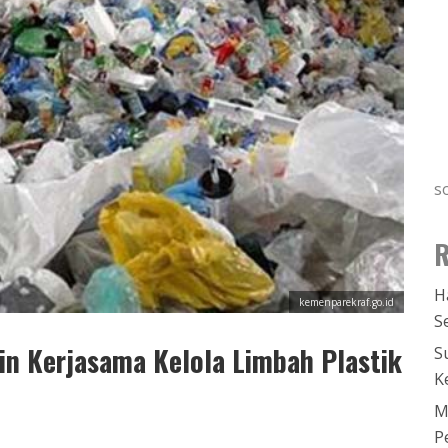
s
R
H
kemenparekraf.go.id
S
n Kerjasama Kelola Limbah Plastik
S
K
M
P