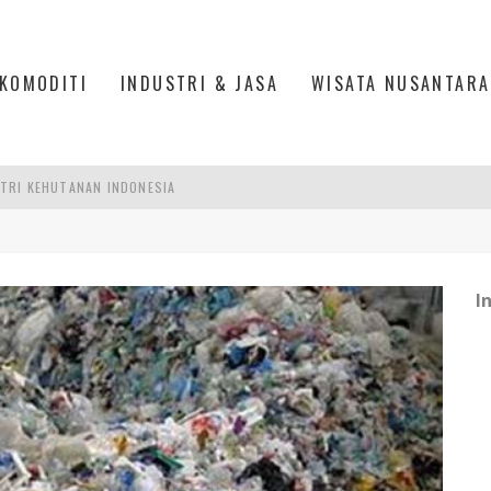
KOMODITI
INDUSTRI & JASA
WISATA NUSANTARA
TRI KEHUTANAN INDONESIA
AKER: PENGUATAN KOMPETENSI LULUSAN PERGURUAN TINGGI PENTING
RA SULTAN MAHMUD BADARUDDIN II, PALEMBANG
R SESUAIKAN REGULASI KETENAGAKERJAAN
I