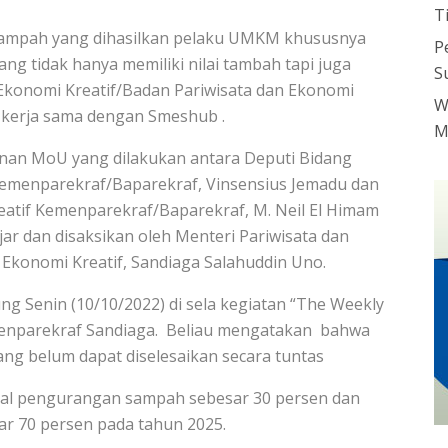
T
 sampah yang dihasilkan pelaku UMKM khususnya
P
ng tidak hanya memiliki nilai tambah tapi juga
S
 Ekonomi Kreatif/Badan Pariwisata dan Ekonomi
W
 kerja sama dengan Smeshub .
M
anan MoU yang dilakukan antara Deputi Bidang
Kemenparekraf/Baparekraf, Vinsensius Jemadu dan
eatif Kemenparekraf/Baparekraf, M. Neil El Himam
r dan disaksikan oleh Menteri Pariwisata dan
 Ekonomi Kreatif, Sandiaga Salahuddin Uno.
 Senin (10/10/2022) di sela kegiatan “The Weekly
 Menparekraf Sandiaga. Beliau mengatakan bahwa
ng belum dapat diselesaikan secara tuntas
nal pengurangan sampah sebesar 30 persen dan
r 70 persen pada tahun 2025.