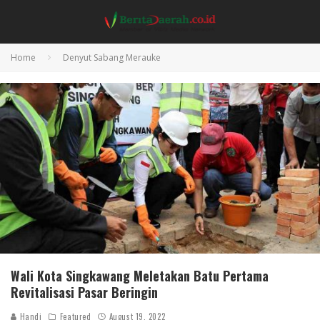
Home
Denyut Sabang Merauke
Wali Kota Singkawang Meletakan Batu Pertama
Revitalisasi Pasar Beringin
Handi
Featured
August 19, 2022