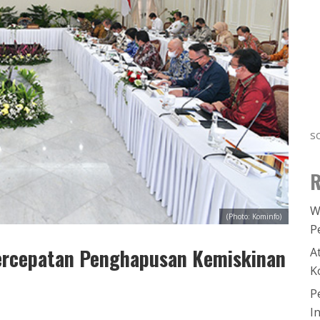
s
R
W
(Photo: Kominfo)
P
ercepatan Penghapusan Kemiskinan
A
K
P
I