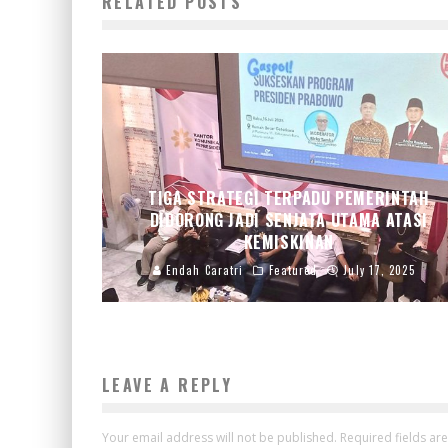
RELATED POSTS
TIGA STRATEGI TERPADU PEMERINTAH
DIDORONG JADI SENJATA UTAMA ATASI
KEMISKINAN
Endah Caratri
Featured
July 17, 2025
LEAVE A REPLY
Your email address will not be published.
Required fields a