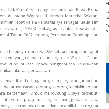
E
res) K.H. Ma’ruf Amin pagi ini memimpin Rapat Pleno
L
em di Istana Wapres, Jl. Medan Merdeka Selatan,
K
emimpin rapat dalam kapasitasnya sebagai Ketua Tim
C
miskinan (TNP2K) sekaligus selaku koordinator
B
omor 4 Tahun 2022 tentang Percepatan Penghapusan
elah terbitnya Inpres 4/2022, tetapi merupakan rapat
ekstrem yang dipimpin langsung oleh Wapres. Dalam
hwa kunci sukses upaya penghapusan kemiskinan
baikan akurasi pensasaran.
k memastikan berbagai program pengurangan beban
 dapat mensasar kantong-kantong kemiskinan dan
cara bersamaan. Untuk mendukung upaya tersebut,
an intervensi program dengan menggunakan data
ominya termutakhirkan dan memiliki peringkat