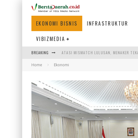
EKONOMI BISNIS
INFRASTRUKTUR
VIBIZMEDIA
ATASI MISMATCH LULUSAN, MENAKER TEK
BREAKING
PEMERINTAH DAERAH PERLU PERCEPAT IN
Home
Ekonomi
LOGO BARU BANK BANTEN CERMINKAN KEP
WAGUB NYANYANG: FASILITAS OLAHRAGA