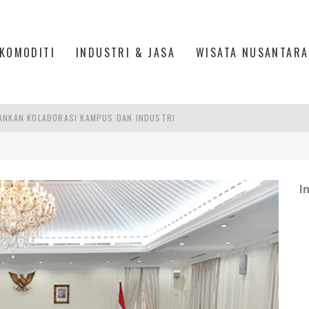
KOMODITI
INDUSTRI & JASA
WISATA NUSANTARA
ANKAN KOLABORASI KAMPUS DAN INDUSTRI
DUSTRIALISASI, MANUFAKTUR TUMBUH LAMPAUI EKONOMI NASIONAL
ERCAYAAN, SEMANGAT, DAN HARAPAN BESAR
I
 MODERN PERKUAT SPORT TOURISM BATAM