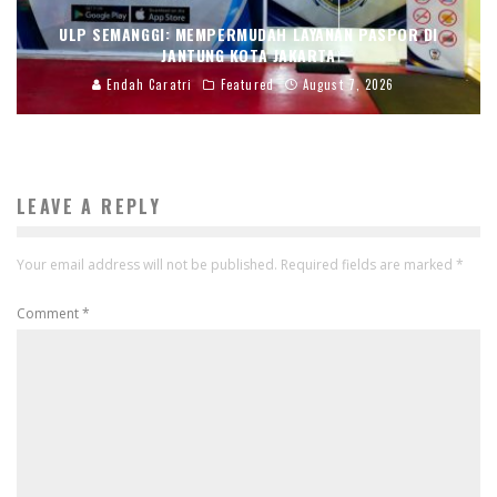
ULP SEMANGGI: MEMPERMUDAH LAYANAN PASPOR DI
JANTUNG KOTA JAKARTA
Endah Caratri
Featured
August 7, 2026
LEAVE A REPLY
Your email address will not be published.
Required fields are marked
*
Comment
*